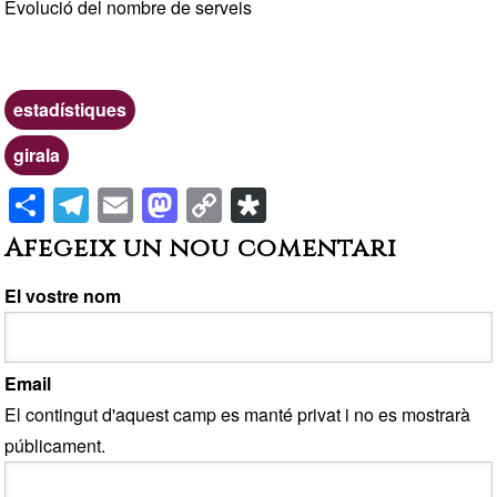
Evolució del nombre de serveis
Etiquetas
estadístiques
girala
S
T
E
M
C
Di
h
el
m
a
o
a
Afegeix un nou comentari
ar
e
ail
st
p
s
e
gr
o
y
p
El vostre nom
a
d
Li
or
m
o
n
a
Email
n
k
El contingut d'aquest camp es manté privat i no es mostrarà
públicament.