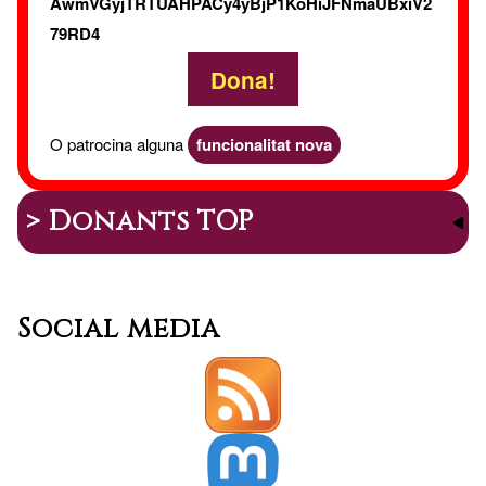
AwmVGyjTRTUAHPACy4yBjP1KoHiJFNmaUBxiV2
79RD4
Dona!
O patrocina alguna
funcionalitat nova
> Donants TOP
Social media