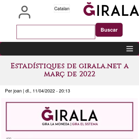
Vés
Catalan
al
contingut
Main
Estadístiques de girala.net a
navigation
març de 2022
Per
joan
|
dl., 11/04/2022 - 20:13