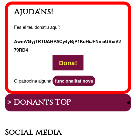
Ajuda'ns!
Fes el teu donatiu aquí:
AwmVGyjTRTUAHPACy4yBjP1KoHiJFNmaUBxiV2
79RD4
Dona!
O patrocina alguna
funcionalitat nova
> Donants TOP
Social media