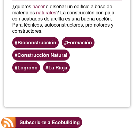
¿quieres
hacer
o diseñar un edificio a base de
materiales
naturales
? La construcción con paja
con acabados de arcilla es una buena opción.
Para técnicos, autoconstructores, promotores y
constructores.
Bioconstrucción
Formación
Construcción Natural
Logroño
La Rioja
Llegeix més
sob
Tall
con
Subscriu-te a Ecobuilding
Co