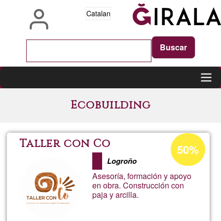
Vés
Catalan
al
contingut
Main
Ecobuilding
navigation
Percentatge
Taller con Co
50%
d'acceptació
Logroño
de
Asesoría, formación y apoyo
G1
en obra. Construcción con
paja y arcilla.