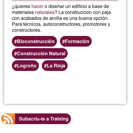
¿quieres
hacer
o diseñar un edificio a base de
materiales
naturales
? La construcción con paja
con acabados de arcilla es una buena opción.
Para técnicos, autoconstructores, promotores y
constructores.
Bioconstrucción
Formación
Construcción Natural
Logroño
La Rioja
Llegeix més
sob
Tall
con
Subscriu-te a Training
Co