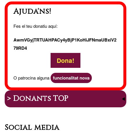
Ajuda'ns!
Fes el teu donatiu aquí:
AwmVGyjTRTUAHPACy4yBjP1KoHiJFNmaUBxiV2
79RD4
Dona!
O patrocina alguna
funcionalitat nova
> Donants TOP
Social media