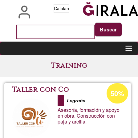
Vés
Catalan
al
contingut
Main
Training
navigation
Percentatge
Taller con Co
50%
d'acceptació
Logroño
de
Asesoría, formación y apoyo
G1
en obra. Construcción con
paja y arcilla.