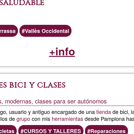
 saludable
rrassa
Vallès Occidental
+info
s bici y clases
uas, modernas, clases para ser autónomos
go, usuario y antiguo encargado de una
tienda
de bici, 
llos de
grupo
con mis
herramientas
desde Pamplona has
cletas
CURSOS Y TALLERES
Reparaciones