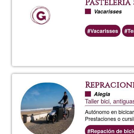
Pastelería
Vacarisses
Vacarisses
Te
Repracione
Alegia
Taller bici, antig
Autónomo en bicicar
Prestaciones o cursi
Repación de bici