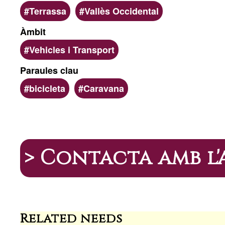
Terrassa
Vallès Occidental
Àmbit
Vehicles i Transport
Paraules clau
bicicleta
Caravana
> Contacta amb l
Related needs