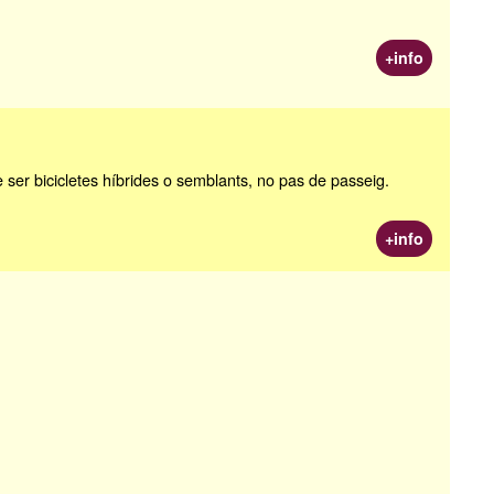
+info
de ser bicicletes híbrides o semblants, no pas de passeig.
+info