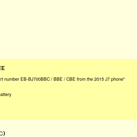
ne
part number EB-BJ700BBC / BBE / CBE from the 2015 J7 phone"
attery
c)