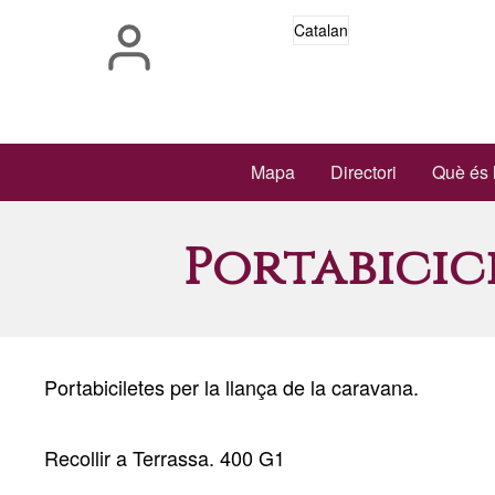
Vés
Catalan
al
contingut
Main
Mapa
Directori
Què és 
navigation
Portabicic
Portabiciletes per la llança de la caravana.
Recollir a Terrassa. 400 G1