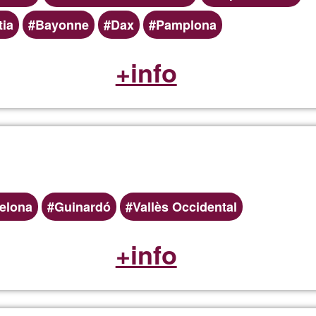
ia
Bayonne
Dax
Pamplona
+info
elona
Guinardó
Vallès Occidental
+info