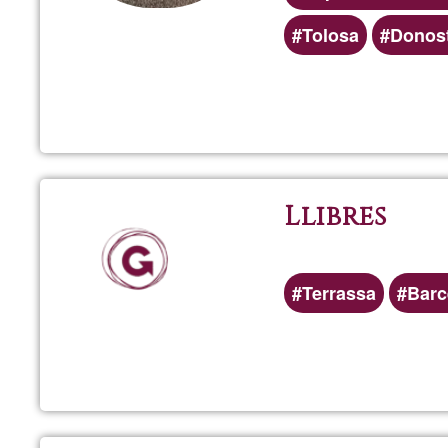
Tolosa
Donost
Llibres
Terrassa
Barc