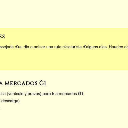
es
passejada d'un dia o potser una ruta cicloturista d'alguns dies. Haurien 
a mercados Ğ1
tica (vehículo y brazos) para ir a mercados Ğ1.
y descarga)
.