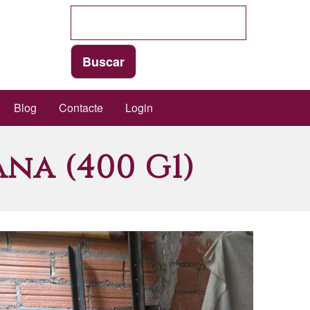
Blog
Contacte
Login
na (400 G1)
Imatge/Foto