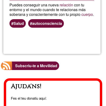
Puedes conseguir una nueva
relación
con tu
entorno y el mundo cuando te relacionas más
soberana y conscientemente con tu propio
cuerpo
.
Salud
autoconsciencia
Llegeix més
sob
Lor
Paro
Subscriu-te a Movilidad
Ajuda'ns!
Fes el teu donatiu aquí: