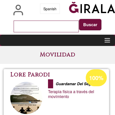
Vés
Spanish
al
contingut
Main
Movilidad
navigation
Percentatge
Lore Parodi
100%
d'acceptació
Guardamar Del Segura
de
Terapia física a través del
G1
movimiento