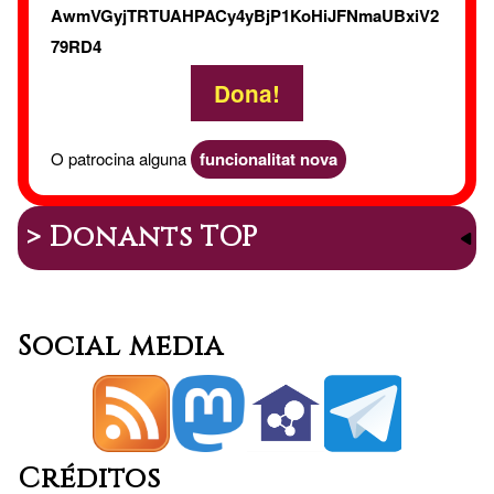
AwmVGyjTRTUAHPACy4yBjP1KoHiJFNmaUBxiV2
79RD4
Dona!
O patrocina alguna
funcionalitat nova
> Donants TOP
Social media
Créditos