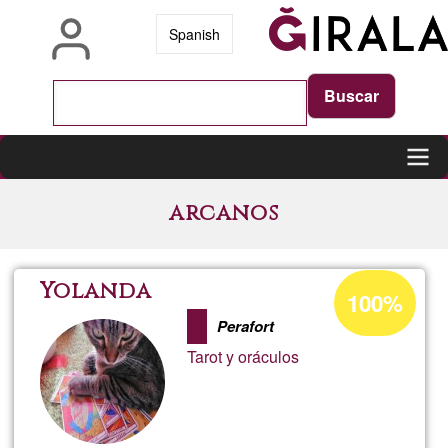
Vés
Spanish
al
contingut
Main
arcanos
navigation
Percentatge
Yolanda
100%
d'acceptació
Perafort
de
Tarot y oráculos
G1