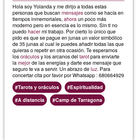
Hola soy Yolanda y me dirijo a todas estas
personas que buscan
mensajes
como se hacía en
tiempos inmemoriales,
ahora
un poco más
moderno pero en esencia es lo mismo. Sin ti no
puedo
hacer
mi trabajo. Por cierto lo único que
pido es que se pague en junas un valor simbólico
de 35 junas al cual le puedes añadir todas las que
quieras o repetir en otra ocasión. Te esperamos
los
oráculos
y los arcanos del
tarot
para enviarte
la
mejor
de las energías y darte ese mensaje que
seguro te va a servir. Un abrazo de
luz
. Para
concertar cita por favor por Whatsapp : 680664929
Tarots y oráculos
Espiritualidad
A distancia
Camp de Tarragona
Llegeix més
sob
Yol