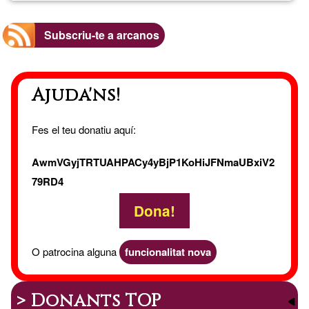
Subscriu-te a arcanos
Ajuda'ns!
Fes el teu donatiu aquí:
AwmVGyjTRTUAHPACy4yBjP1KoHiJFNmaUBxiV2
79RD4
Dona!
O patrocina alguna
funcionalitat nova
> Donants TOP