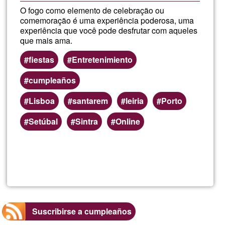
O fogo como elemento de celebração ou
comemoração é uma experiência poderosa, uma
experiência que você pode desfrutar com aqueles
que mais ama.
fiestas
Entretenimiento
cumpleaños
Lisboa
santarem
leiria
Porto
Setúbal
Sintra
Online
Lee más
sobre
Especta
de
Suscribirse a cumpleaños