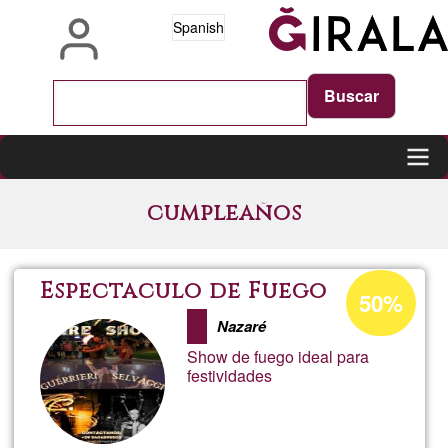
Pasar
Spanish
al
contenido
principal
Main
cumpleaños
navigation
Porcentaje
Espectaculo de Fuego
50%
de
Nazaré
aceptación
Show de fuego ideal para
de
festividades
G1