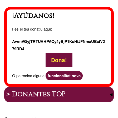
Fuego
¡Ayúdanos!
Fes el teu donatiu aquí:
AwmVGyjTRTUAHPACy4yBjP1KoHiJFNmaUBxiV2
79RD4
Dona!
O patrocina alguna
funcionalitat nova
> Donantes TOP