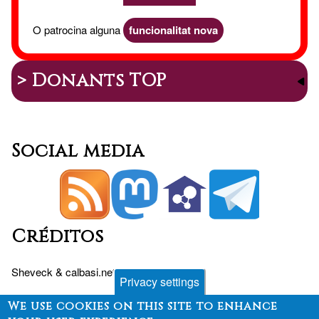
O patrocina alguna
funcionalitat nova
> Donants TOP
Social media
Créditos
Sheveck
&
calbasi.net
+
Drupal
Privacy settings
We use cookies on this site to enhance