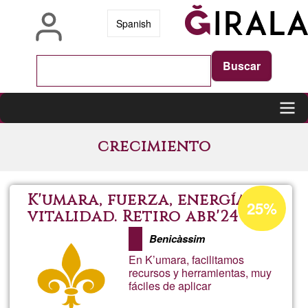
Vés
Spanish
al
contingut
Main
crecimiento
navigation
Percentatge
K'umara, fuerza, energía y
25%
d'acceptació
vitalidad. Retiro abr'24
de
Benicàssim
G1
En K’umara, facilitamos
recursos y herramientas, muy
fáciles de aplicar