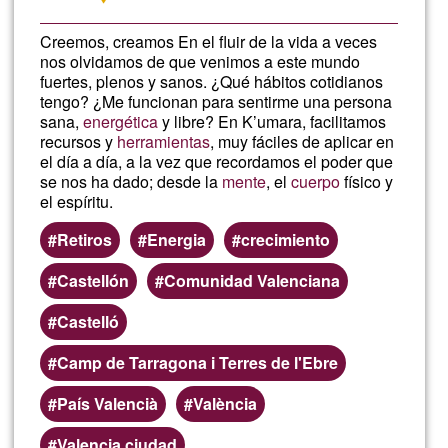
Creemos, creamos En el fluir de la vida a veces
nos olvidamos de que venimos a este mundo
fuertes, plenos y sanos. ¿Qué hábitos cotidianos
tengo? ¿Me funcionan para sentirme una persona
sana,
energética
y libre? En K’umara, facilitamos
recursos y
herramientas
, muy fáciles de aplicar en
el día a día, a la vez que recordamos el poder que
se nos ha dado; desde la
mente
, el
cuerpo
físico y
el espíritu.
Retiros
Energia
crecimiento
Castellón
Comunidad Valenciana
Castelló
Camp de Tarragona i Terres de l'Ebre
País Valencià
València
Valencia ciudad