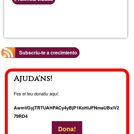
Llegeix més
sob
K'u
fuer
Subscriu-te a crecimiento
ener
Ajuda'ns!
y
vita
Fes el teu donatiu aquí:
Reti
AwmVGyjTRTUAHPACy4yBjP1KoHiJFNmaUBxiV2
79RD4
abr'
Dona!