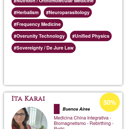
Nutrition / Orthomolecular Medicine
Herbalism
Neuroparasitology
Frequency Medicine
Overunity Technology
Unified Physics
Sovereignty / De Jure Law
Llegeix més
sob
Dr.
Step
Percentatge
Ita Karai
50%
d'acceptació
Sala
Buenos Aires
de
Medicina China Integrativa -
G1
Biomagnetismo - Rebirthing -
Reiki