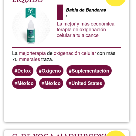
Líquido
(IRL)
de
Bahía de Banderas
,
G1
Ami
La mejor y más económica
terapia de oxigenación
Prép
celular a tu alcance
Réc
La
mejor
terapia
de
oxigenación celular
con más
70
minerales
traza.
pou
Detox
Oxígeno
Suplementación
SPO
México
México
United States
Chi
Llegeix més
sob
Mac
Pre
de
Percentatge