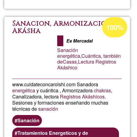
C.
DE
Percentatge
Sanacion, Armonizacion,
100%
d'acceptació
Akásha
YO
de
Es Mercadal
G1
MAD
Sanación
energética,Cuántica, también
deCasas,Lectura Registros
Akáshico
www.cuidateconcarolshi.com Sanadora
energética
y cuántica , Armonizadora
chakras
,
Canalizadora, lectora
Registros Akáshicos
.
Sesiones y formaciones enseñando muchas
técnicas de
sanación
Sanación
Tratamientos Energeticos y de