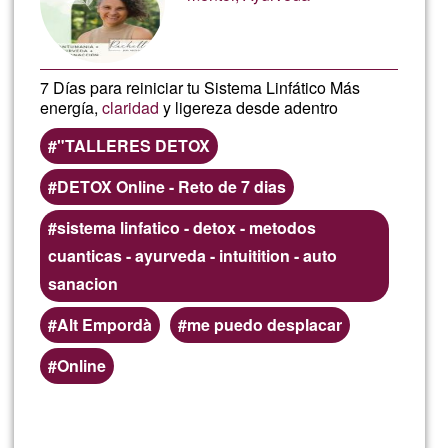
7 Días para reiniciar tu Sistema Linfático Más
energía,
claridad
y ligereza desde adentro
"TALLERES DETOX
DETOX Online - Reto de 7 dias
sistema linfatico - detox - metodos
cuanticas - ayurveda - intuitition - auto
sanacion
Alt Empordà
me puedo desplacar
Online
Llegeix més
sob