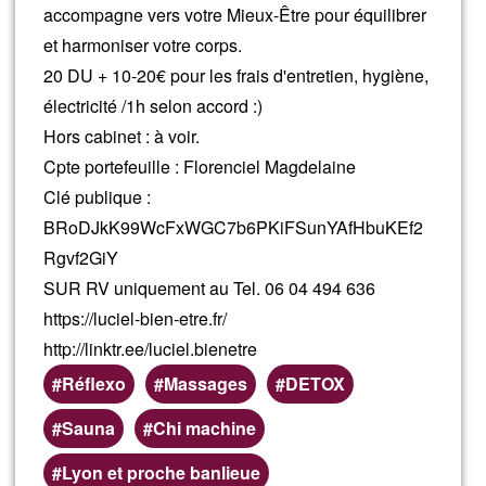
pour SPORTIFS, Chi Machine
accompagne vers votre Mieux-Être pour équilibrer
et harmoniser votre corps.
20 DU + 10-20€ pour les frais d'entretien, hygiène,
électricité /1h selon accord :)
Hors cabinet : à voir.
Cpte portefeuille : Florenciel Magdelaine
Clé publique :
BRoDJkK99WcFxWGC7b6PKiFSunYAfHbuKEf2
Rgvf2GiY
SUR RV uniquement au Tel. 06 04 494 636
https://luciel-bien-etre.fr/
http://linktr.ee/luciel.bienetre
Réflexo
Massages
DETOX
Sauna
Chi machine
Zones
Lyon et proche banlieue