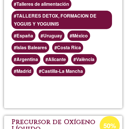
mes
Talleres de alimentación
dou
TALLERES DETOX, FORMACION DE
YOGUIS Y YOGUINIS
éner
España
Uruguay
México
quan
Islas Baleares
Costa Rica
DÉT
Argentina
Alicante
València
Madrid
Castilla-La Mancha
SAU
aux
Llegeix més
sob
INF
Caro
LO
Percentatge
Precursor de Oxígeno
50%
d'acceptació