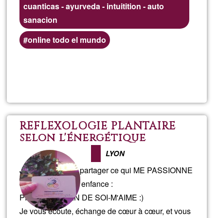
cuanticas - ayurveda - intuitition - auto
sanacion
online todo el mundo
Llegeix més
sob
DET
sis
RÉFLEXOLOGIE PLANTAIRE
selon l'énergétique
linf
chinoise, MASSAGES sur
LYON
mesure, doux, énergétique,
ONL
Je souhaite vous partager ce qui ME PASSIONNE
quantique, DÉTOX, SAUNA
aux INFRAROUGES LONGS
depuis ma tendre enfance :
(IRL), Amincissement,
PRENDRE SOIN DE SOI-M'AIME :)
Préparation-Récupération
Je vous écoute, échange de cœur à cœur, et vous