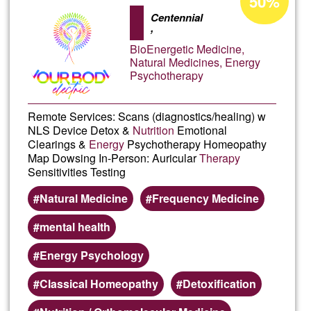
50%
d'acceptació
Aká
Centennial
de
,
G1
BioEnergetic Medicine,
Natural Medicines, Energy
Psychotherapy
Remote Services: Scans (diagnostics/healing) w
NLS Device Detox &
Nutrition
Emotional
Clearings &
Energy
Psychotherapy Homeopathy
Map Dowsing In-Person: Auricular
Therapy
Sensitivities Testing
Natural Medicine
Frequency Medicine
mental health
Energy Psychology
Classical Homeopathy
Detoxification