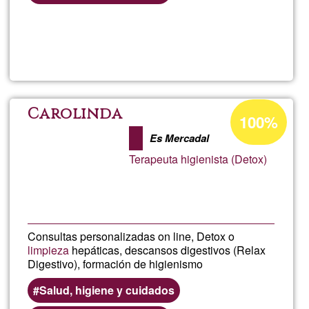
(geogràfiques)
preferents
Llegeix més
sob
RÉF
PLA
Percentatge
Carolinda
100%
d'acceptació
selo
Es Mercadal
de
Terapeuta higienista (Detox)
G1
l'én
chin
Consultas personalizadas on line, Detox o
MA
limpieza
hepáticas, descansos digestivos (Relax
Digestivo), formación de higienismo
sur
Salud, higiene y cuidados