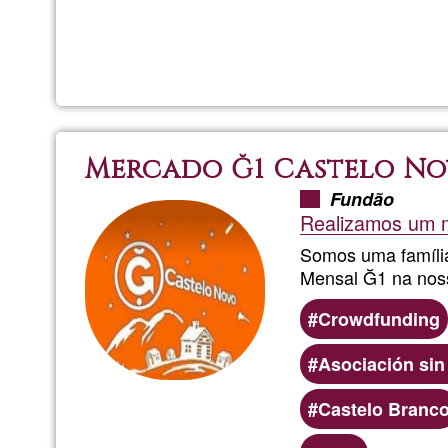
Mercado Ğ1 Castelo N
Fundão
Realizamos um m
Somos uma família
Mensal Ğ1 na noss
Crowdfunding
Asociación sin
Castelo Branc