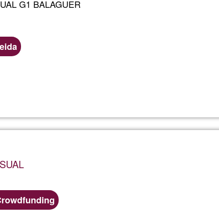
UAL G1 BALAGUER
leida
Read more
about
GMERC
BALAG
SUAL
Crowdfunding