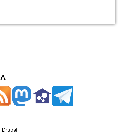
o
ia
+
Drupal