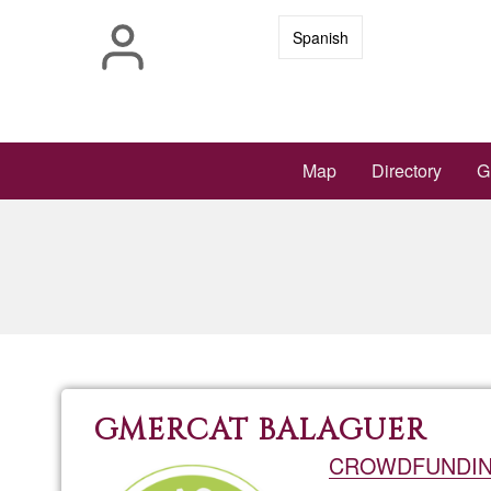
Skip
Spanish
to
main
content
Main
Map
Directory
G
navigation
GMERCAT BALAGUER
CROWDFUNDI