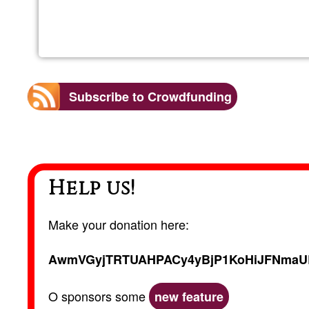
Subscribe to Crowdfunding
Help us!
Make your donation here:
AwmVGyjTRTUAHPACy4yBjP1KoHiJFNmaU
O sponsors some
new feature