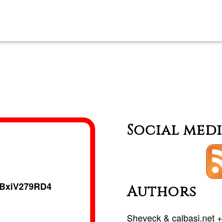
Read more
about
Mercad
Ĝ1
Vallés
Social med
BxiV279RD4
Authors
Sheveck
&
calbasi.net