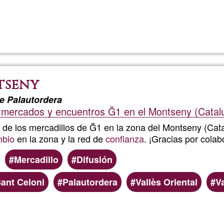
Read more
about
GMERC
BALAG
tseny
e Palautordera
 mercados y encuentros Ğ1 en el Montseny (Catal
 de los mercadillos de Ğ1 en la zona del Montseny (Cat
mbio
en la zona y la red de
confianza
. ¡Gracias por colab
Mercadillo
Difusión
ant Celoni
Palautordera
Vallès Oriental
Va