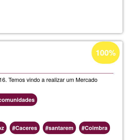
nding
Acceptance
100%
ny
percentage
of
Ğ1
16. Temos vindo a realizar um Mercado
y comunidades
oz
Caceres
santarem
Coimbra