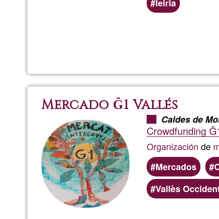
leiria
Mercado Ĝ1 Vallés
Caldes de Mo
Crowdfunding Ĝ1
Organización
de
m
Mercados
Vallès Occiden