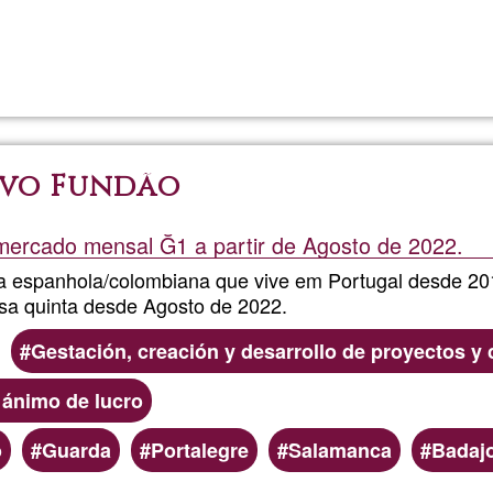
Read more
about
Crowdfu
Ğ1
ovo Fundão
Montse
ercado mensal Ğ1 a partir de Agosto de 2022.
 espanhola/colombiana que vive em Portugal desde 20
a quinta desde Agosto de 2022.
Gestación, creación y desarrollo de proyectos 
 ánimo de lucro
o
Guarda
Portalegre
Salamanca
Badaj