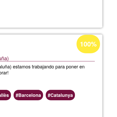
AT
UER
Acceptance
100%
percentage
of
uña)
Ğ1
aluña) estamos trabajando para poner en
orar!
llès
Barcelona
Catalunya