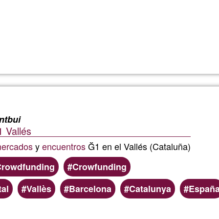
Read more
about
Mercad
Ğ1
Castelo
ntbui
 Vallés
Novo
ercados
y
encuentros
Ğ1 en el Vallés (Cataluña)
Fundão
Crowdfunding
Crowfunding
tal
Vallès
Barcelona
Catalunya
Españ