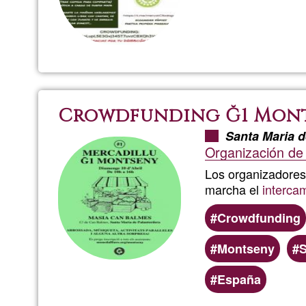
Crowdfunding Ğ1 Mon
Santa Maria d
Organización de
Los organizadores
marcha el
interca
Crowdfunding
Montseny
S
España