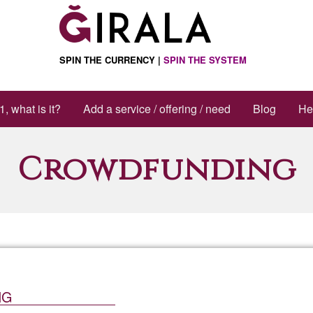
SPIN THE CURRENCY |
SPIN THE SYSTEM
1, what is it?
Add a service / offering / need
Blog
He
Crowdfunding
NG