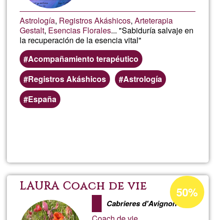
Astrología
,
Registros Akáshicos
,
Arteterapia
Gestalt
,
Esencias Florales
... "Sabiduría salvaje en
la recuperación de la esencia vital"
Acompañamiento terapéutico
Registros Akáshicos
Astrología
España
Read more
about
ACO
TERA
Acceptance
LAURA Coach de vie
50%
percentage
Cabrieres d'Avignon
of
Coach de vie