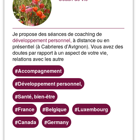
Ğ1
Je propose des séances de coaching de
développement personnel,
à distance ou en
présentiel (à Cabrieres d’Avignon). Vous avez des
doutes par rapport à un aspect de votre vie,
relations avec les autre
Accompagnement
Développement personnel,
Santé, bien-être
France
Belgique
Luxembourg
Canada
Germany