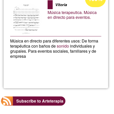
percentage
Quat
Vitoria
of
Música terapeutica. Música
Ğ1
Cora
en directo para eventos.
do
Música en directo para diferentes usos: De forma
Amor
terapéutica con baños de
sonido
individuales y
grupales. Para eventos sociales, familiares y de
empresa
Read more
about
Almu
Subscribe to Arteterapia