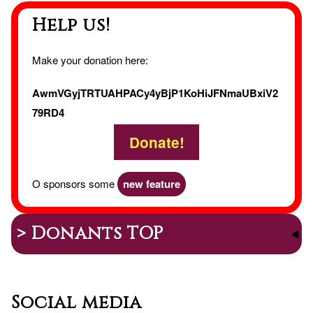
Help us!
Make your donation here:
AwmVGyjTRTUAHPACy4yBjP1KoHiJFNmaUBxiV2
79RD4
Donate!
O sponsors some
new feature
> Donants TOP
Social media