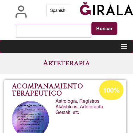
Skip
Spanish
to
main
content
Main
Arteterapia
navigation
Acceptance
ACOMPAÑAMIENTO
100%
percentage
TERAPEUTICO
Astrología, Registros
of
Akáshicos, Arteterapia
Ğ1
Gestalt, etc