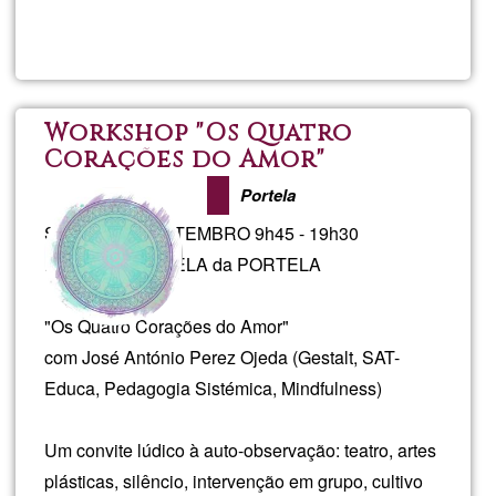
Read more
about
LAU
Coac
Workshop "Os Quatro
Corações do Amor"
de
Portela
vie
Sábado 9 de SETEMBRO 9h45 - 19h30
ESCOLA AMARELA da PORTELA
"Os Quatro Corações do Amor"
com José António Perez Ojeda (Gestalt, SAT-
Educa, Pedagogia Sistémica, Mindfulness)
Um convite lúdico à auto-observação: teatro, artes
plásticas, silêncio, intervenção em grupo, cultivo