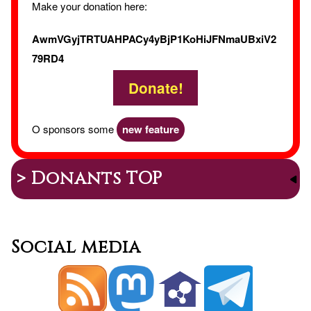
Make your donation here:
AwmVGyjTRTUAHPACy4yBjP1KoHiJFNmaUBxiV2
79RD4
Donate!
O sponsors some
new feature
> Donants TOP
Social media