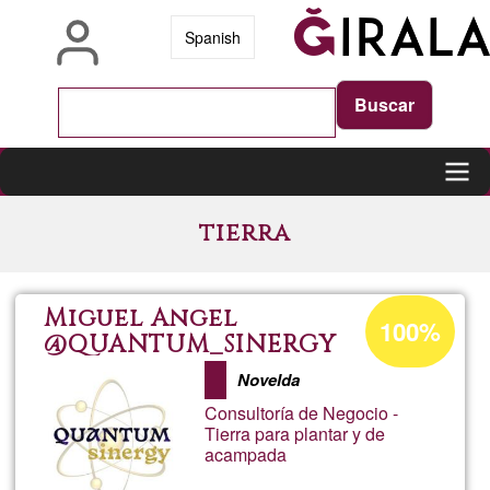
Skip
Spanish
to
main
content
Main
tierra
navigation
Acceptance
Miguel Angel
100%
percentage
@QUANTUM_SINERGY
of
Novelda
Ğ1
Consultoría de Negocio -
Tierra para plantar y de
acampada