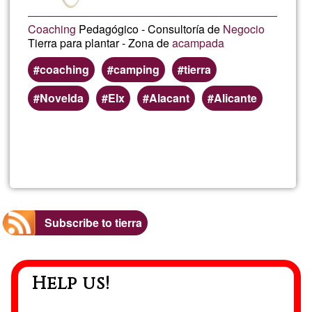
Coaching
Pedagógico - Consultoría de
Negocio
Tierra para plantar - Zona de
acampada
coaching
camping
tierra
Novelda
Elx
Alacant
Alicante
Read more
about
Migue
Ange
Subscribe to tierra
@QU
Help us!