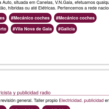
 Auto, situada em Canelas, V.N.Gaia, efetuamos qualq
Moto
ão, híbridas ou até Elétricas. Pertencemos a rede naci
es
Mecánico coches
Mecánico coches
rto
Vila Nova de Gaia
Galicia
Read more
about
PEAK
DRIVE
AUTOMO
icista y publicidad radio
revisión general. Taller propio
Electricidad
.
publicidad
en