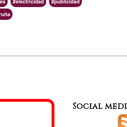
es
electricidad
publicidad
Iruña
Read more
about
Iokin
erviti
cipiti
Social med