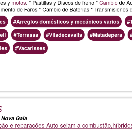
hes y
motos
. * Pastillas y Discos de freno *
Cambio
de Ace
limento de Faros * Cambio de Baterías * Transmisiones 
es
Arreglos domésticos y mecánicos varios
ell
Terrassa
Viladecavalls
Matadepera
les
Vacarisses
Read more
about
Manteni
de
S
Coches
a Nova Gaia
ção e reparações Auto sejam a combustão,híbridos
y