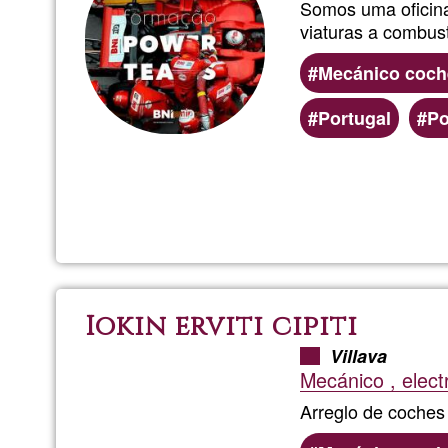
Somos uma oficina
viaturas a combust
Mecánico coch
Portugal
Po
Iokin erviti cipiti
Villava
Mecánico , electr
Arreglo de coches 