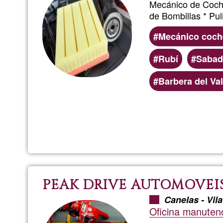
Mecánico de Coc
de Bombillas * Pu
Mecánico coch
Rubí
Sabad
Barbera del Val
PEAK DRIVE AUTOMOVEI
Canelas - Vil
Oficina manuten