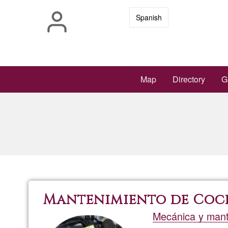
Skip
Spanish
to
main
content
Main
Map
Directory
G
navigation
Mantenimiento de Coc
Mecánica y mant