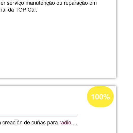
uer serviço manutenção ou reparação em
onal da TOP Car.
Acceptance
100%
VEIS
percentage
of
Ğ1
 creación de cuñas para
radio
....