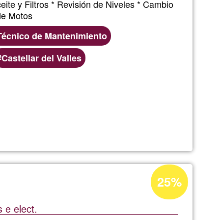
ite y Filtros * Revisión de Niveles * Cambio
Ğ1
de Motos
Técnico de Mantenimiento
Castellar del Valles
miento
Acceptance
25%
percentage
of
 e elect.
Ğ1