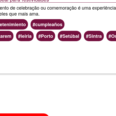
ento de celebração ou comemoração é uma experiência
eles que mais ama.
etenimiento
cumpleaños
tarem
leiria
Porto
Setúbal
Sintra
On
Lee más
sobre
Espectacu
de
Fuego