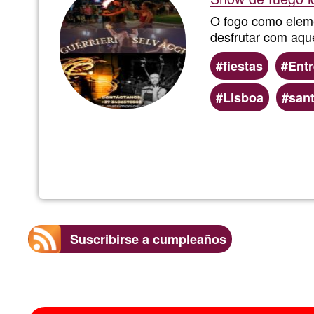
O fogo como elem
desfrutar com aqu
fiestas
Entr
Lisboa
san
Suscribirse a cumpleaños