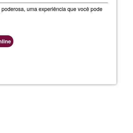
de
 poderosa, uma experiência que você pode
G1
line
lo