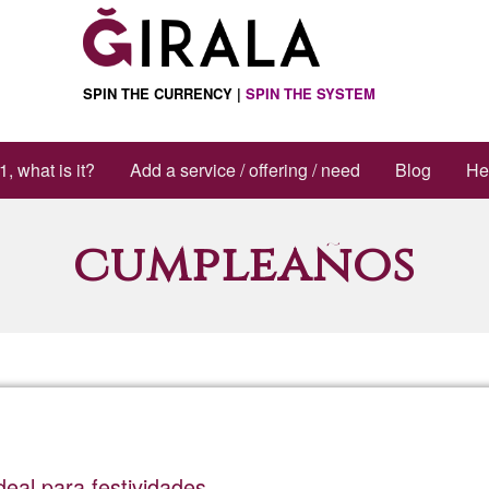
SPIN THE CURRENCY |
SPIN THE SYSTEM
1, what is it?
Add a service / offering / need
Blog
He
cumpleaños
eal para festividades