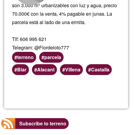
son 3.000 m° urbanizables con luz y agua, precio
70.000€ con la venta, 4% pagable en junas. La
parcela está al lado de una ermita.
Tlf: 606 995 621
Telegram: @Flordeloto777
terreno
parcela
Preferred
Biar
Alacant
Villena
Castalla
(geographic)
service
Read more
about
areas
Terre
3000
Subscribe to terreno