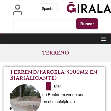
Skip
Spanish
to
main
content
Main
terreno
navigation
Terreno/Parcela 3000m2 en
Biar(Alicante)
Biar
Una amiga junera de Benidorm vende una
Parcela a la venta en el municipio de
Biar(Alicante),