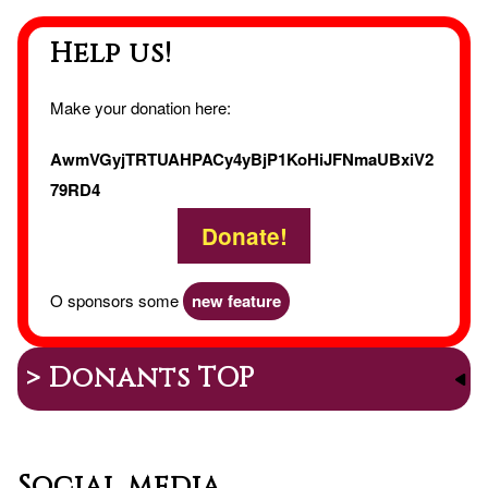
en
Help us!
Biar(
Make your donation here:
AwmVGyjTRTUAHPACy4yBjP1KoHiJFNmaUBxiV2
79RD4
Donate!
O sponsors some
new feature
> Donants TOP
Social media