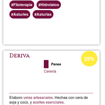
Fitoterapia
Hidrolatos
Preferred
Asturies
Asturias
(geographic)
service
Read more
about
areas
Botic
natur
Acceptance
Deriva
25%
percentage
poma
Panes
of
Cerería
Ğ1
ungüe
báls
Elaboro
velas artesanales
. Hechas con cera de
y
soja y coco, y
aceites esenciales
.