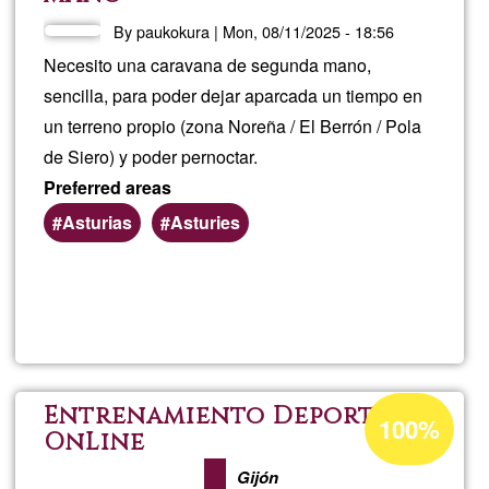
Textil
By
paukokura
|
Mon, 08/11/2025 - 18:56
Necesito una caravana de segunda mano,
sencilla, para poder dejar aparcada un tiempo en
un terreno propio (zona Noreña / El Berrón / Pola
de Siero) y poder pernoctar.
Preferred areas
Asturias
Asturies
Read more
about
Cara
de
Acceptance
Entrenamiento Deportivo
100%
percentage
OnLine
segu
of
Gijón