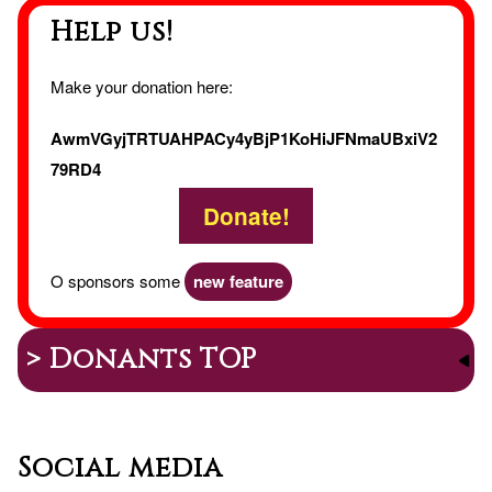
Help us!
Make your donation here:
AwmVGyjTRTUAHPACy4yBjP1KoHiJFNmaUBxiV2
79RD4
Donate!
O sponsors some
new feature
> Donants TOP
Social media