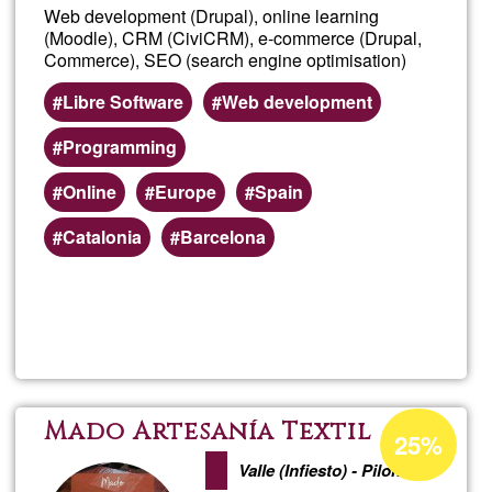
Web development (Drupal), online learning
(Moodle), CRM (CiviCRM), e-commerce (Drupal,
Commerce), SEO (search engine optimisation)
Libre Software
Web development
Programming
Online
Europe
Spain
Catalonia
Barcelona
Read more
about
calba
Acceptance
Mado Artesanía Textil
25%
percentage
Valle (Infiesto) - Piloña
of