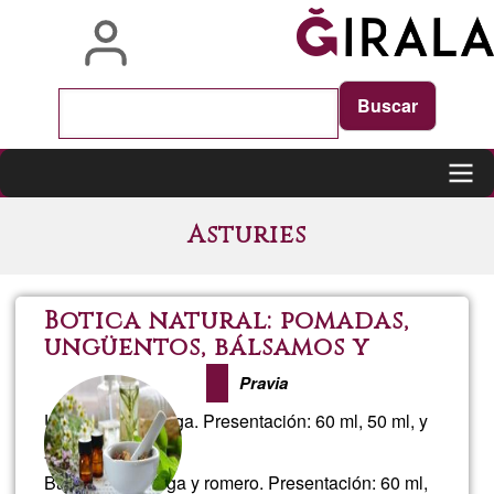
Skip
to
main
content
Main
Asturies
navigation
Botica natural: pomadas,
ungüentos, bálsamos y
tinturas madre
Pravia
Ungüento de ortiga. Presentación: 60 ml, 50 ml, y
20 ml.
Bálsamo de ortiga y romero. Presentación: 60 ml,