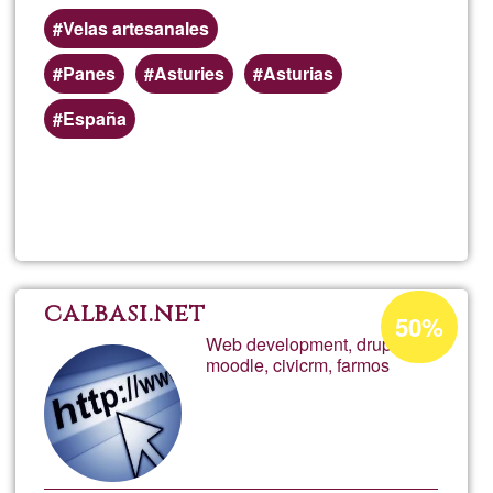
tintu
Velas artesanales
Panes
Asturies
Asturias
madr
España
Read more
about
Deriv
Acceptance
calbasi.net
50%
percentage
Web development, drupal,
moodle, civicrm, farmos
of
Ğ1