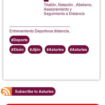
Ğ1
mano
Triatlón, Natación , Atletismo.
Asesoramiento y
Seguimiento a Distancia
Entrenamiento Deportivo
a distancia
.
Deporte
Xixón
Jijón
Asturies
Asturias
Read more
about
Entre
Depor
Subscribe to Asturies
OnLi