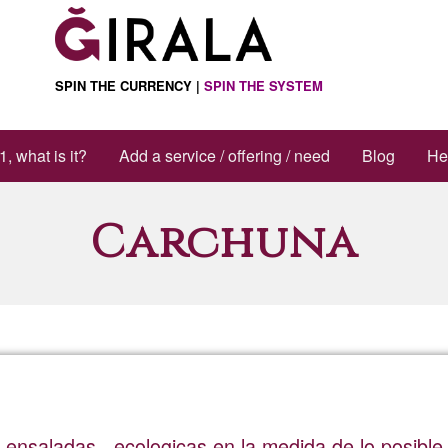
SPIN THE CURRENCY |
SPIN THE SYSTEM
1, what is it?
Add a service / offering / need
Blog
He
Carchuna
ensaladas...ecologicas en la medida de lo posible