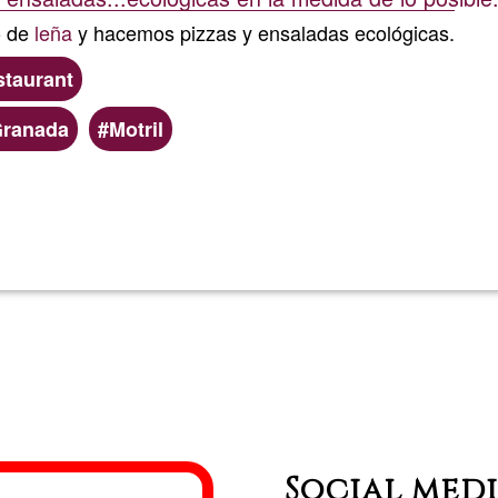
o de
leña
y hacemos pizzas y ensaladas ecológicas.
staurant
ranada
Motril
Read more
about
artepizz
Social med