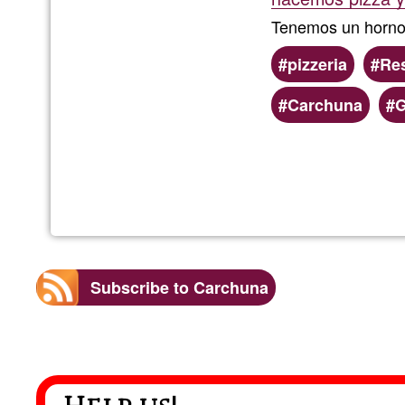
Tenemos un horn
pizzeria
Re
Carchuna
G
Subscribe to Carchuna