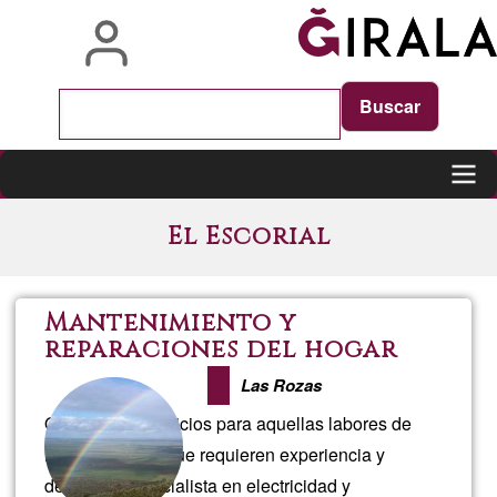
Pasar
al
contenido
principal
Main
El Escorial
navigation
Mantenimiento y
reparaciones del hogar
Las Rozas
Ofrezco mis servicios para aquellas labores de
mantenimiento que requieren experiencia y
destreza. Especialista en electricidad y