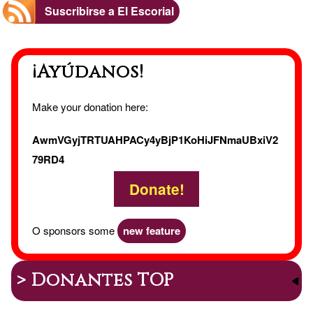
y
Suscribirse a El Escorial
reparac
¡Ayúdanos!
del
hogar
Make your donation here:
AwmVGyjTRTUAHPACy4yBjP1KoHiJFNmaUBxiV2
79RD4
Donate!
O sponsors some
new feature
> Donantes TOP