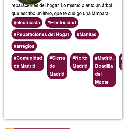
reparaciones del hogar. Lo mismo planto un árbol,
que escribo un libro, que te cuelgo una lámpara.
electricista
Electricidad
Reparaciones del Hogar
Manitas
arreglos
Áreas
Comunidad
Sierra
Norte
Madrid,
El
de
de Madrid
de
Madrid
Boadilla
Esc
servicio
Madrid
del
(geográficas)
Monte
preferentes
Lee más
sobre
Manteni