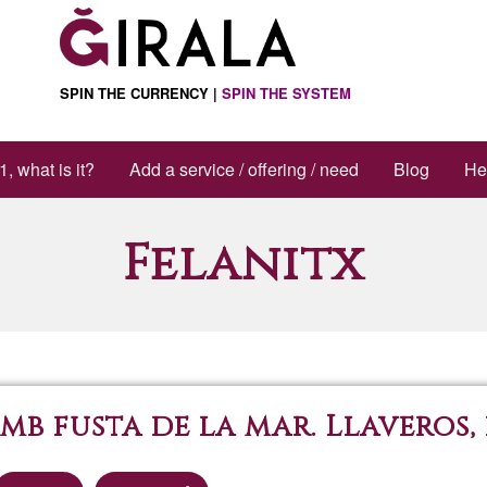
SPIN THE CURRENCY |
SPIN THE SYSTEM
1, what is it?
Add a service / offering / need
Blog
He
Felanitx
 fusta de la mar. Llaveros, la