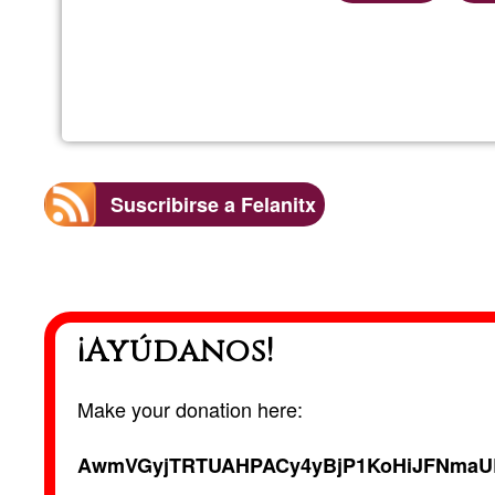
Suscribirse a Felanitx
¡Ayúdanos!
Make your donation here:
AwmVGyjTRTUAHPACy4yBjP1KoHiJFNmaU