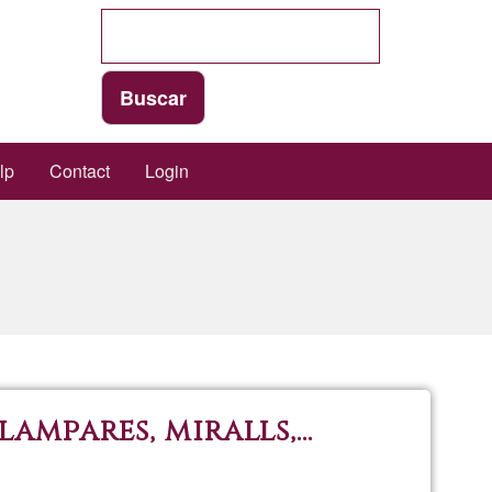
lp
Contact
Login
mpares, miralls,...