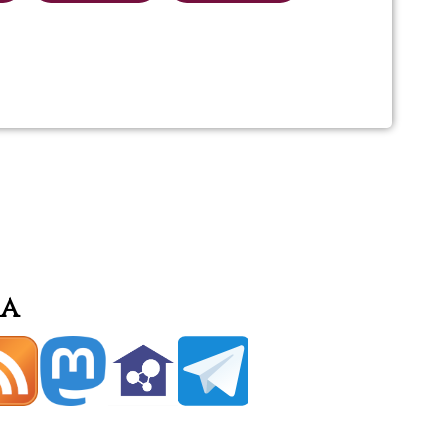
ments
ia