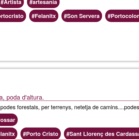
Artista
artesanía
rtocristo
Felanitx
Son Servera
Portocolo
Lee más
sobre
Creació
de
productes
, poda d'altura.
amb
odes forestals, per terrenys, netetja de camins....podes 
fusta
ossar
de
lanitx
Porto Cristo
Sant Llorenç des Cardass