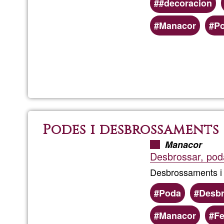
#decoracion
Áreas
Manacor
Po
de
servicio
(geográficas)
preferentes
Podes i desbrossaments
Manacor
Desbrossar, poda
Desbrossaments i p
Poda
Desbr
Manacor
Fe