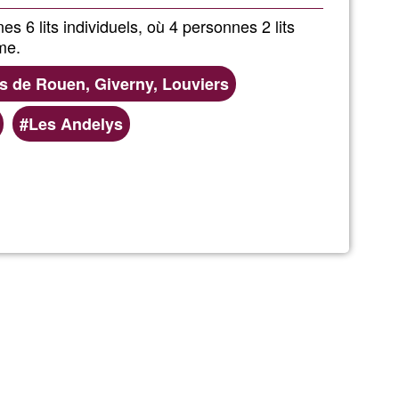
Ğ1
 6 lits individuels, où 4 personnes 2 lits
me.
és de Rouen, Giverny, Louviers
Les Andelys