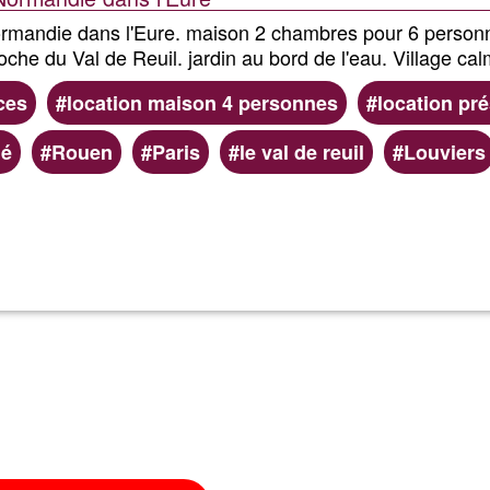
ormandie dans l'Eure. maison 2 chambres pour 6 personnes
oche du Val de Reuil. jardin au bord de l'eau. Village cal
ces
location maison 4 personnes
location pr
é
Rouen
Paris
le val de reuil
Louviers
Read more
about
Gites
Le
Val
d'Andé