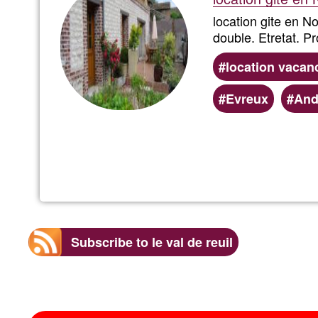
location gite en N
double. Etretat. Pr
location vacan
Evreux
And
Subscribe to le val de reuil