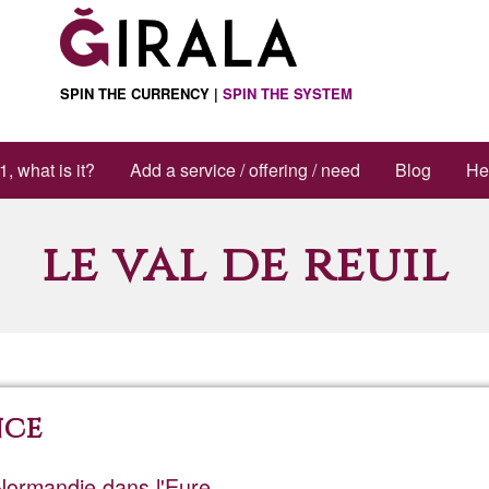
SPIN THE CURRENCY |
SPIN THE SYSTEM
1, what is it?
Add a service / offering / need
Blog
He
le val de reuil
nce
 Normandie dans l'Eure