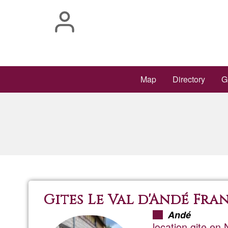
Skip
to
main
content
Main
Map
Directory
G
navigation
Gites Le Val d'Andé Fra
Andé
location gite en