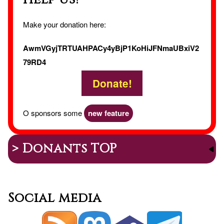
Make your donation here:
AwmVGyjTRTUAHPACy4yBjP1KoHiJFNmaUBxiV2
79RD4
Donate!
O sponsors some
new feature
> Donants TOP
Social media