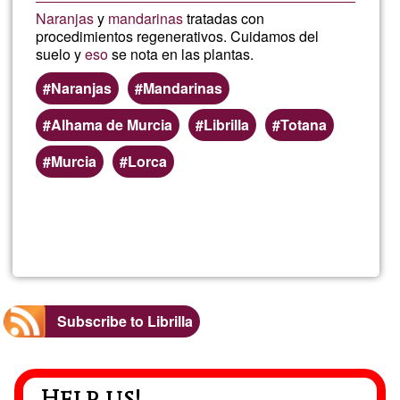
Naranjas
y
mandarinas
tratadas con
procedimientos regenerativos. Cuidamos del
suelo y
eso
se nota en las plantas.
Naranjas
Mandarinas
Alhama de Murcia
Librilla
Totana
Murcia
Lorca
Read more
about
Entre
Naran
Subscribe to Librilla
Help us!