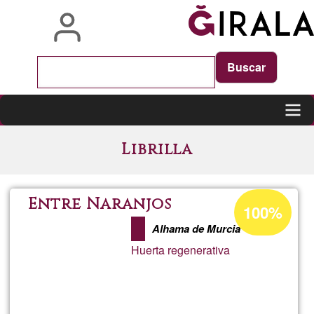
Skip
to
main
content
Main
Librilla
navigation
Acceptance
Entre Naranjos
100%
percentage
Alhama de Murcia
of
Huerta regenerativa
Ğ1