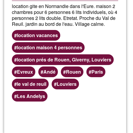
location gite en Normandie dans l'Eure. maison 2
chambres pour 6 personnes 6 lits individuels, où 4
personnes 2 lits double. Etretat. Proche du Val de
Reuil. jardin au bord de l'eau. Village calme.
location vacances
location maison 4 personnes
location prés de Rouen, Giverny, Louviers
Evreux
Andé
Rouen
Paris
le val de reuil
Louviers
Les Andelys
Read more
about
Gites