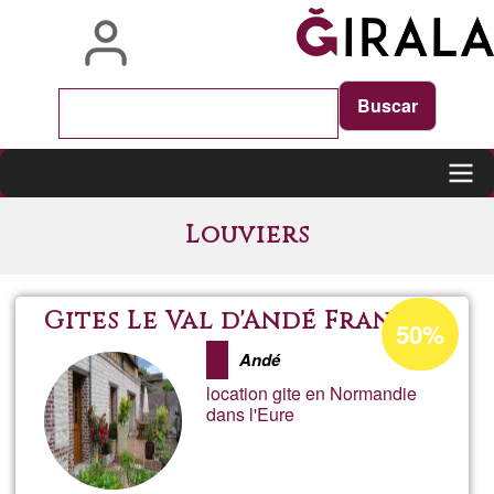
Skip
to
main
content
Main
Louviers
navigation
Acceptance
Gites Le Val d'Andé France
50%
percentage
Andé
of
location gite en Normandie
Ğ1
dans l'Eure