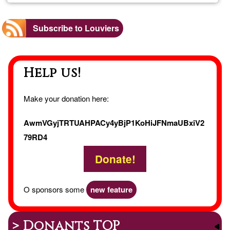
Le
Subscribe to Louviers
Val
Help us!
d'An
Fran
Make your donation here:
AwmVGyjTRTUAHPACy4yBjP1KoHiJFNmaUBxiV2
79RD4
Donate!
O sponsors some
new feature
> Donants TOP