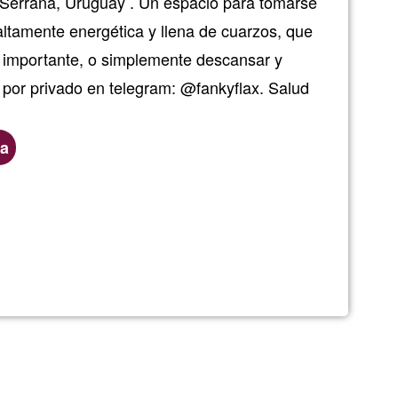
a Serrana, Uruguay . Un espacio para tomarse
 altamente energética y llena de cuarzos, que
ón importante, o simplemente descansar y
os por privado en telegram: @fankyflax. Salud
za
nes