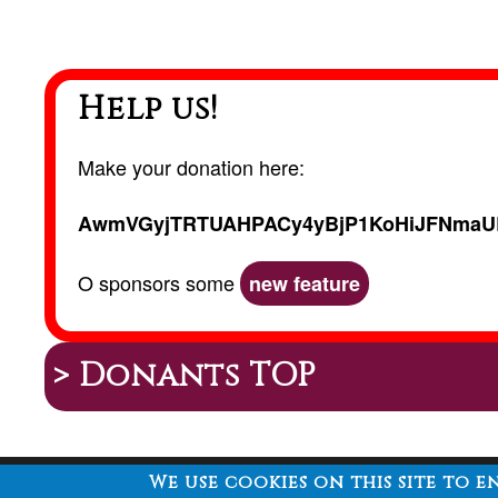
Help us!
Make your donation here:
AwmVGyjTRTUAHPACy4yBjP1KoHiJFNmaU
O sponsors some
new feature
> Donants TOP
We use cookies on this site to 