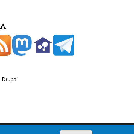
ia
y)
+
Drupal