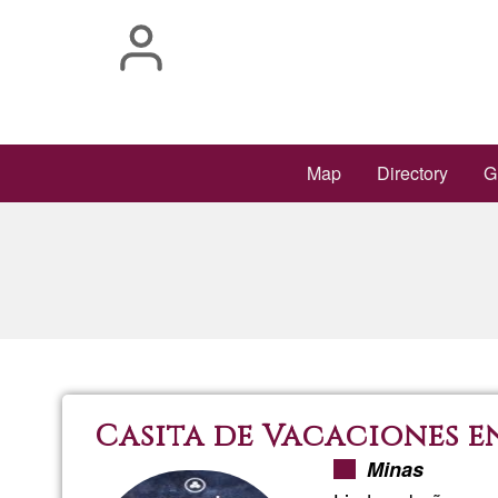
Skip
to
main
content
Main
Map
Directory
G
navigation
Casita de Vacaciones e
Minas