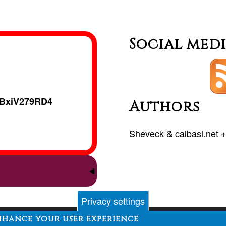
en
Villa
Social med
Serrana
(Urugua
BxiV279RD4
Authors
Sheveck
&
calbasi.net
Privacy settings
enhance your user experience