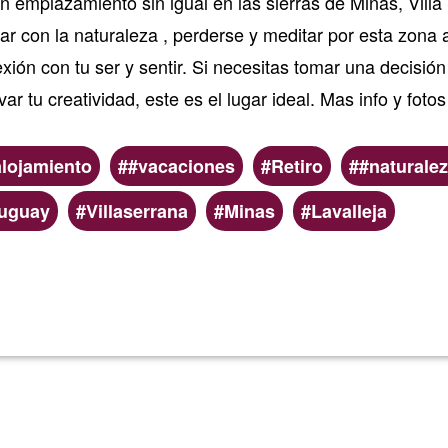
 emplazamiento sin igual en las sierras de Minas, Vill
tar con la naturaleza , perderse y meditar por esta zona
exión con tu ser y sentir. Si necesitas tomar una decisi
var tu creatividad, este es el lugar ideal. Mas info y fot
alojamiento
#vacaciones
Retiro
#naturale
uguay
Villaserrana
Minas
Lavalleja
Read more
about
Casita
de
Vacacio