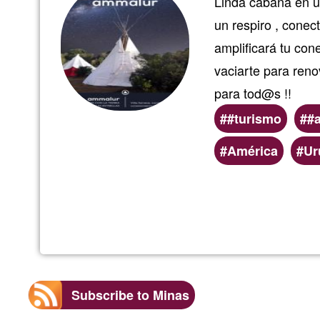
Linda cabaña en un
un respiro , conec
amplificará tu con
vaciarte para reno
para tod@s !!
#turismo
#
Preferred
América
Ur
(geographic)
service
areas
Subscribe to Minas