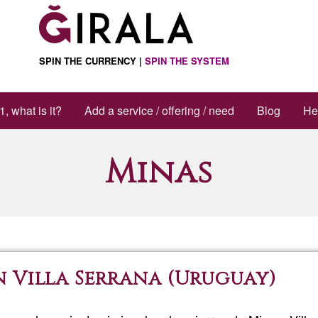
SPIN THE CURRENCY |
SPIN THE SYSTEM
1, what is it?
Add a service / offering / need
Blog
He
Minas
n Villa Serrana (Uruguay)