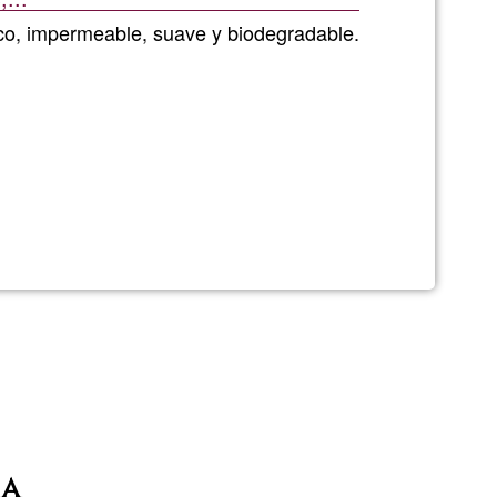
Ğ1
nico, impermeable, suave y biodegradable.
e
ia