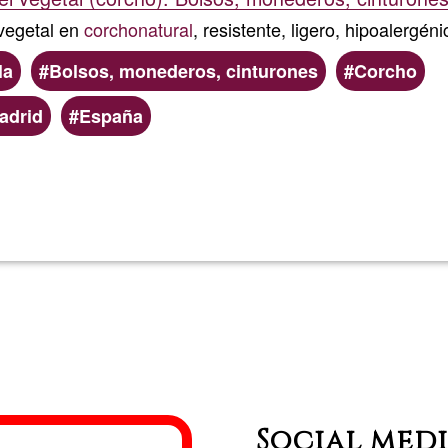
 vegetal en
corcho
natural
, resistente, ligero, hipoalergé
la
Bolsos, monederos, cinturones
Corcho
adrid
España
Read more
about
Suberin
Social med