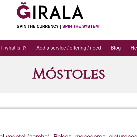
SPIN THE CURRENCY |
SPIN THE SYSTEM
1, what is it?
Add a service / offering / need
Blog
He
Móstoles
el vegetal (corcho). Bolsos, monederos, cinturones,