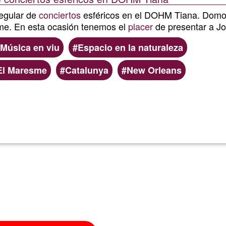
regular de
conciertos
esféricos en el DOHM Tiana. Domo
me. En esta ocasión tenemos el
placer
de presentar a J
Música en viu
Espacio en la naturaleza
El Maresme
Catalunya
New Orleans
Read more
about
Jorge
da
Rocha
en