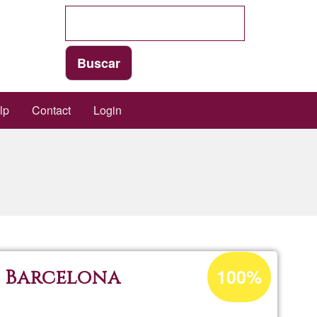
lp
Contact
Login
Acceptance
100%
, Barcelona
percentage
of