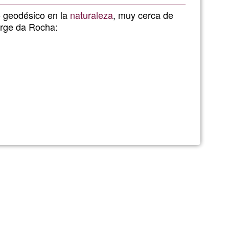
Ğ1
 geodésico en la
naturaleza
, muy cerca de
orge da Rocha: