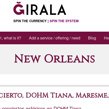
SPIN THE CURRENCY |
SPIN THE SYSTEM
1, what is it?
Add a service / offering / need
Blog
He
New Orleans
cierto, DOHM Tiana, Maresme
de conciertos esféricos en DOHM Tiana