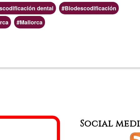
scodificación dental
Biodescodificación
rca
Mallorca
Read more
about
Josep
Grau
Social med