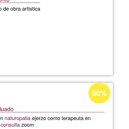
Ğ1
de obra artistica
Acceptance
50%
s
percentage
of
aduado
Ğ1
en
naturopatia
ejerzo como terapeuta en
o
consulta
zoom