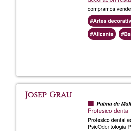
compramos vendemo
Artes decorati
Alicante
Ba
Josep Grau
Palma de Mal
Protesico dental
Protesico dental e
PsicOdontologia P