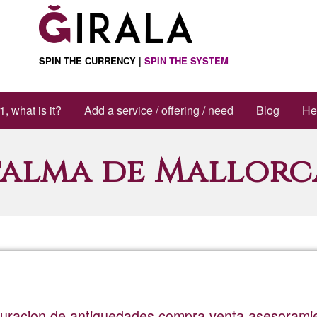
SPIN THE CURRENCY |
SPIN THE SYSTEM
1, what is it?
Add a service / offering / need
Blog
He
Palma de Mallorc
auracion de antiguedades compra venta asesorami