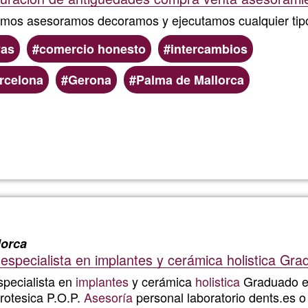
s asesoramos decoramos y ejecutamos cualquier tipo 
vas
comercio honesto
intercambios
rcelona
Gerona
Palma de Mallorca
Read more
about
arts
&
antique
lorca
 especialista en implantes y cerámica holistica Gr
specialista en
implantes
y cerámica
holistica
Graduado 
rotesica P.O.P.
Asesoría
personal laboratorio dents.es 