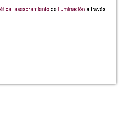
Ğ1
ética
,
asesoramiento
de
iluminación
a través