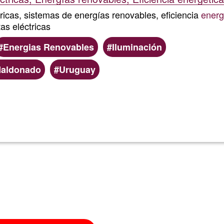
ricas, sistemas de energías renovables, eficiencia
energ
as eléctricas
Energias Renovables
Iluminación
aldonado
Uruguay
Read more
about
Esteban
Lapaz