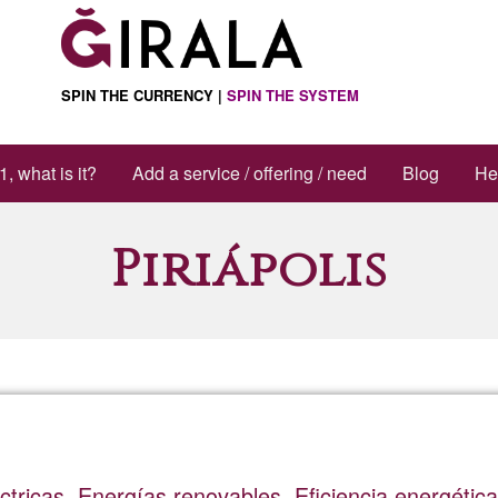
SPIN THE CURRENCY |
SPIN THE SYSTEM
1, what is it?
Add a service / offering / need
Blog
He
Piriápolis
éctricas, Energías renovables, Eficiencia energética