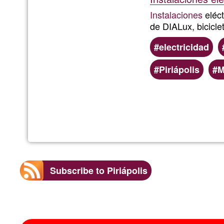
Instalaciones
eléct
de DIALux, biciclet
electricidad
Piriápolis
M
Subscribe to Piriápolis