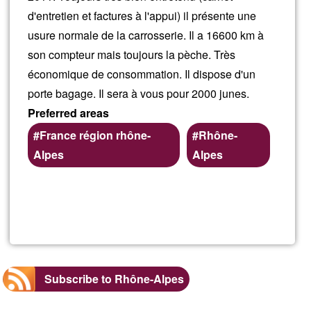
d'entretien et factures à l'appui) il présente une
usure normale de la carrosserie. Il a 16600 km à
son compteur mais toujours la pèche. Très
économique de consommation. Il dispose d'un
porte bagage. Il sera à vous pour 2000 junes.
Preferred areas
France région rhône-
Rhône-
Alpes
Alpes
Read more
about
Scoot
en
Subscribe to Rhône-Alpes
très