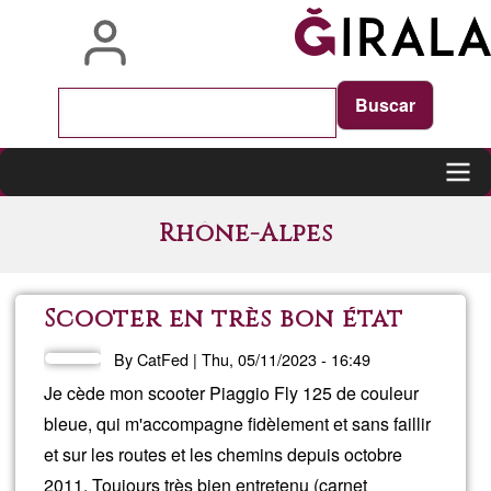
Skip
to
main
content
Main
Rhône-Alpes
navigation
Scooter en très bon état
By
CatFed
|
Thu, 05/11/2023 - 16:49
Je cède mon scooter Piaggio Fly 125 de couleur
bleue, qui m'accompagne fidèlement et sans faillir
et sur les routes et les chemins depuis octobre
2011. Toujours très bien entretenu (carnet