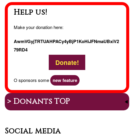
Help us!
bon
état
Make your donation here:
AwmVGyjTRTUAHPACy4yBjP1KoHiJFNmaUBxiV2
79RD4
Donate!
O sponsors some
new feature
> Donants TOP
Social media