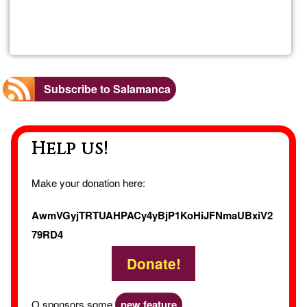
Read more
about
Merc
Ğ1
Subscribe to Salamanca
Caste
Help us!
Novo
Fund
Make your donation here:
AwmVGyjTRTUAHPACy4yBjP1KoHiJFNmaUBxiV2
79RD4
Donate!
O sponsors some
new feature