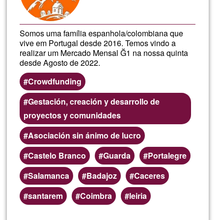
Somos uma família espanhola/colombiana que
vive em Portugal desde 2016. Temos vindo a
realizar um Mercado Mensal Ğ1 na nossa quinta
desde Agosto de 2022.
Crowdfunding
Gestación, creación y desarrollo de
proyectos y comunidades
Asociación sin ánimo de lucro
Castelo Branco
Guarda
Portalegre
Salamanca
Badajoz
Caceres
santarem
Coimbra
leiria