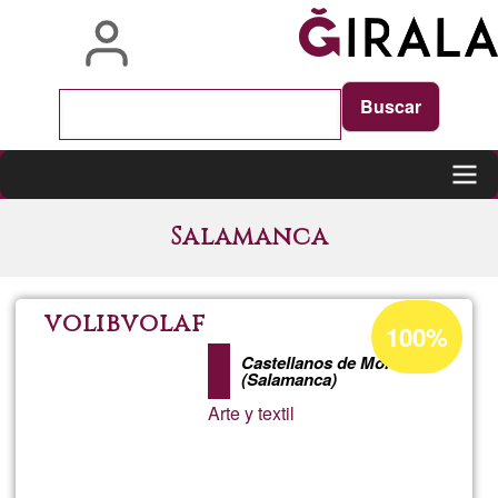
Skip
to
main
content
Main
Salamanca
navigation
Acceptance
volibvolaf
100%
percentage
Castellanos de Moriscos
of
(Salamanca)
Ğ1
Arte y textil