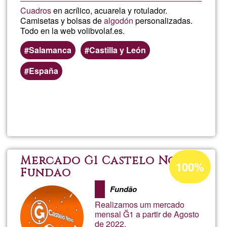
Cuadros
en acrílico, acuarela y rotulador.
Camisetas y bolsas de
algodón
personalizadas.
Todo en la web volibvolaf.es.
Salamanca
Castilla y León
España
Read more
about
volib
Acceptance
Mercado Ğ1 Castelo Novo
100%
percentage
Fundão
of
Fundão
Ğ1
Realizamos um mercado
mensal Ğ1 a partir de Agosto
de 2022.