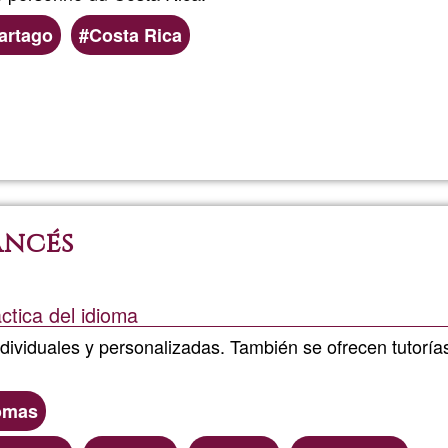
artago
Costa Rica
Read more
about
Clases
y
ancés
práctica
Español
tica del idioma
dividuales y personalizadas. También se ofrecen tutoría
omas