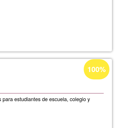
Acceptance
100%
percentage
of
Ğ1
s para estudiantes de escuela, colegio y