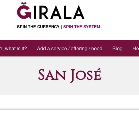
SPIN THE CURRENCY |
SPIN THE SYSTEM
1, what is it?
Add a service / offering / need
Blog
He
San José