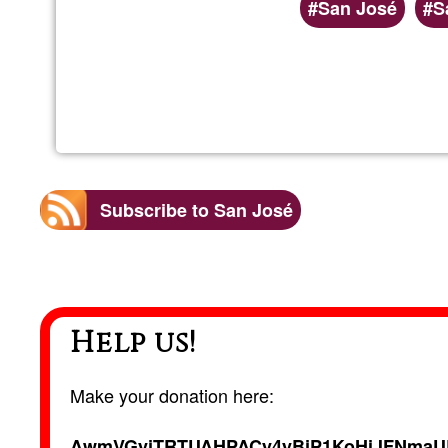
San José
S
Subscribe to San José
Help us!
Make your donation here:
AwmVGyjTRTUAHPACy4yBjP1KoHiJFNmaU