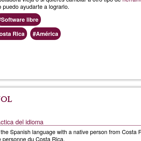
 puedo ayudarte a lograrlo.
Software libre
osta Rica
América
Read more
about
Introdu
al
ñol
softwar
libre
tica del idioma
 the Spanish language with a native person from Costa 
 personne du Costa Rica.