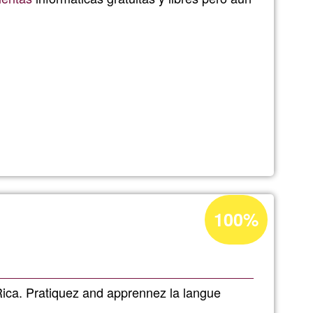
cción
Acceptance
100%
e
percentage
of
Ğ1
Rica. Pratiquez and apprennez la langue