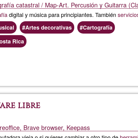
rafía catastral / Map-Art. Percusión y Guitarra (Cl
afía
digital y música para principiantes. También
servicio
sical
Artes decorativas
Cartografía
osta Rica
Read more
about
LuferArt
re libre
breoffice, Brave browser, Keepass
utadora vieja o si quieres cambiar a otro tipo de
herram