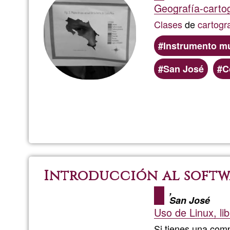
Geografía-cartog
Clases
de
cartogr
Instrumento mu
San José
C
Introducción al softwa
,
San José
Uso de Linux, li
Si tienes una comp