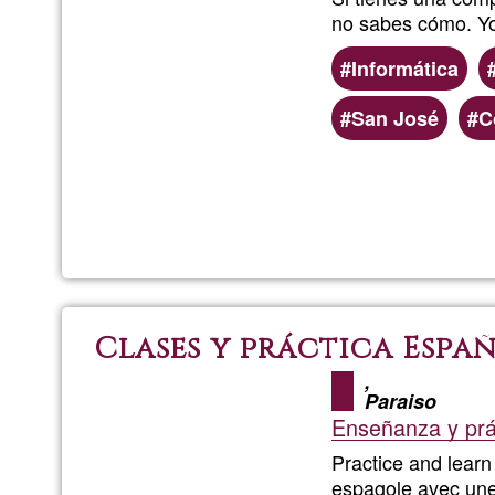
no sabes cómo. Yo
Informática
San José
C
Clases y práctica Espa
,
Paraiso
Enseñanza y prác
Practice and learn
espagole avec une