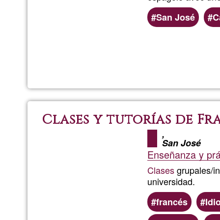
San José
C
Clases y tutorías de Fr
,
San José
Enseñanza y prác
Clases
grupales/in
universidad.
francés
Idi