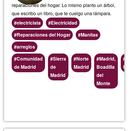
reparaciones del hogar. Lo mismo planto un árbol,
que escribo un libro, que te cuelgo una lámpara.
electricista
Electricidad
Reparaciones del Hogar
Manitas
arreglos
Preferred
Comunidad
Sierra
Norte
Madrid,
El
(geographic)
de Madrid
de
Madrid
Boadilla
Esc
service
Madrid
del
areas
Monte
Read more
about
Mante