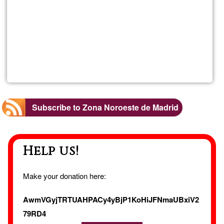
service
areas
Read more
about
Trans
audio
Subscribe to Zona Noroeste de Madrid
et
Help us!
vidéo
mont
Make your donation here:
vidéo
AwmVGyjTRTUAHPACy4yBjP1KoHiJFNmaUBxiV2
79RD4