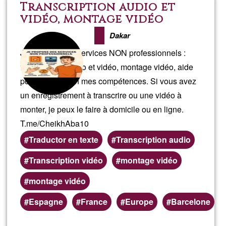
y
Transcription audio et
vidéo, montage vidéo
repar
Dakar
del
Je propose des services NON professionnels :
transcription audio et vidéo, montage vidéo, aide
hoga
ponctuelle selon mes compétences. Si vous avez
un enregistrement à transcrire ou une vidéo à
monter, je peux le faire à domicile ou en ligne.
T.me/CheikhAba10
Traductor en texte
Transcription audio
Transcription vidéo
montage vidéo
montage vidéo
Preferred
Espagne
France
Europe
Barcelone
(geographic)