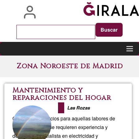
Skip
to
main
content
Main
Zona Noroeste de Madrid
navigation
Mantenimiento y
reparaciones del hogar
Las Rozas
Ofrezco mis servicios para aquellas labores de
mantenimiento que requieren experiencia y
destreza. Especialista en electricidad y