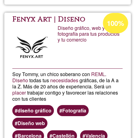
lluís
montor
Porcentaje
Fenyx Art | Diseño
100%
de
Diseño gráfico, web y
mestre
fotografía para tus productos
aceptación
y tu comercio
de
G1
Soy Tommy, un chico soberano con
REML
.
Diseño
todas tus
necesidades
gráficas, de la A a
la Z. Más de 20 años de experiencia. Será un
placer
trabajar contigo y favorecer las relaciones
con tus clientes
diseño gráfico
Fotografía
Diseño web
Barcelona
Castellón
Valencia