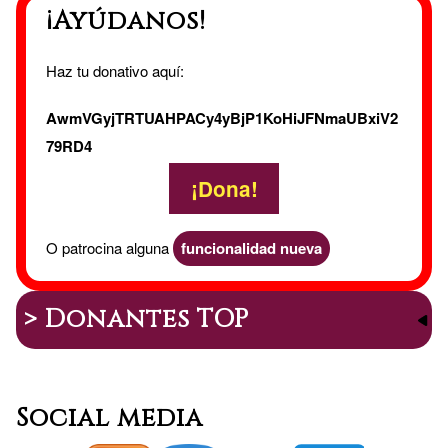
¡Ayúdanos!
y
Web
Haz tu donativo aquí:
AwmVGyjTRTUAHPACy4yBjP1KoHiJFNmaUBxiV2
79RD4
¡Dona!
O patrocina alguna
funcionalidad nueva
> Donantes TOP
Social media