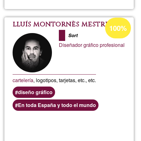
4ulls
Porcentaje
lluís montornès mestre
100%
de
Sort
aceptación
Diseñador gráfico profesional
de
G1
cartelería
, logotipos, tarjetas, etc., etc.
diseño gráfico
En toda España y todo el mundo
Lee más
sobre