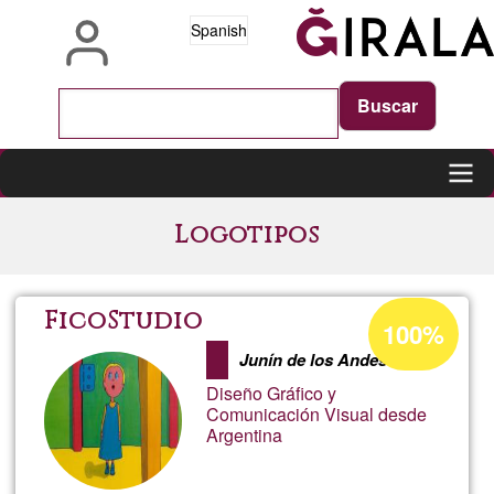
Pasar
Spanish
al
contenido
principal
Main
Logotipos
navigation
Porcentaje
FicoStudio
100%
de
Junín de los Andes
aceptación
Diseño Gráfico y
de
Comunicación Visual desde
Argentina
G1