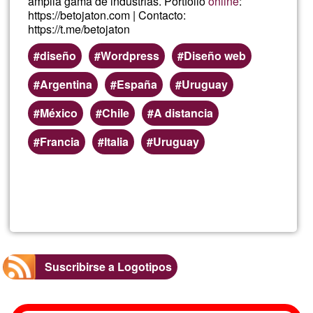
amplia gama de industrias. Portfolio
online
:
https://betojaton.com | Contacto:
https://t.me/betojaton
diseño
Wordpress
Diseño web
Argentina
España
Uruguay
México
Chile
A distancia
Francia
Italia
Uruguay
Lee más
sobre
Diseñad
Senior
Suscribirse a Logotipos
Grafico