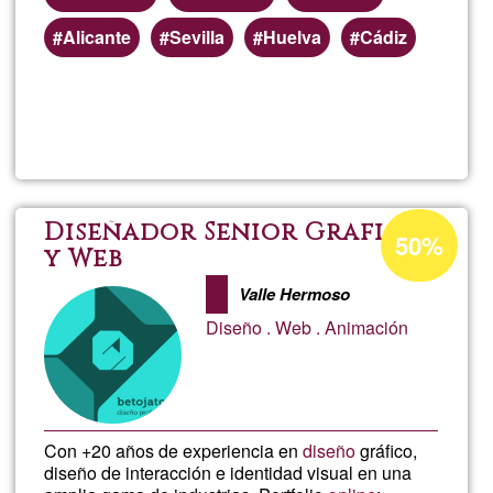
Alicante
Sevilla
Huelva
Cádiz
Lee más
sobre
Fenyx
Art
Porcentaje
Diseñador Senior Grafico
50%
de
y Web
|
aceptación
Valle Hermoso
de
Diseño
Diseño . Web . Animación
G1
Con +20 años de experiencia en
diseño
gráfico,
diseño de interacción e identidad visual en una