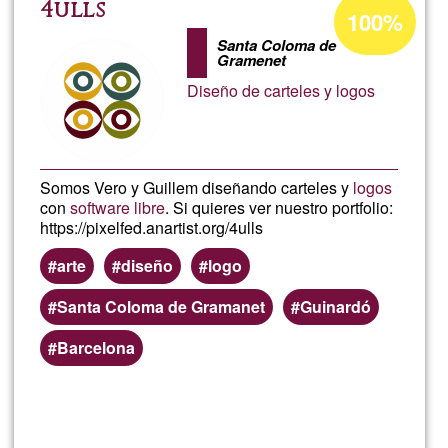
Porcentaje
4ulls
100%
de
Santa Coloma de
aceptación
Gramenet
de
Diseño de carteles y logos
G1
Somos Vero y Guillem diseñando carteles y
logos
con
software libre
. Si quieres ver nuestro portfolio:
https://pixelfed.anartist.org/4ulls
arte
diseño
logo
Santa Coloma de Gramanet
Guinardó
Barcelona
Lee más
sobre