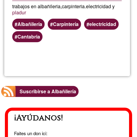
trabajos en albañileria,carpinteria.electricidad y
pladur
Albañilería
Carpintería
electricidad
Cantabria
Lee más
sobre
BGO
Suscribirse a Albañilería
¡Ayúdanos!
Faites un don ici: