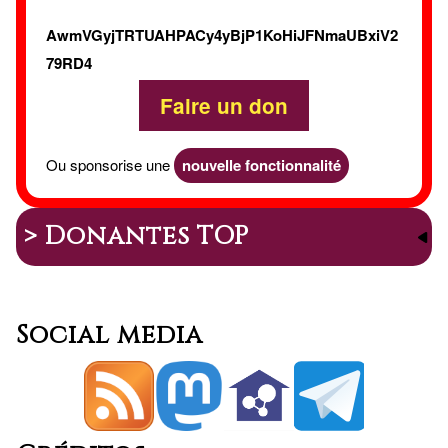
AwmVGyjTRTUAHPACy4yBjP1KoHiJFNmaUBxiV2
79RD4
Faire un don
Ou sponsorise une
nouvelle fonctionnalité
> Donantes TOP
Social media