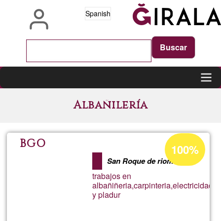
Pasar
Spanish
al
contenido
principal
Main
Albañilería
navigation
Porcentaje
BGO
100%
de
San Roque de riomiera
aceptación
trabajos en
de
albañiñeria,carpinteria,electricidad
y pladur
G1