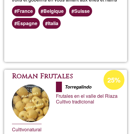
France
Belgique
Suisse
Espagne
Italia
Llegeix més
sob
Le
Chev
Percentatge
Roman Frutales
25%
d'acceptació
d'Ag
Torregalindo
de
Frutales en el valle del Riaza
G1
Cultivo tradicional
Cultivo
natural