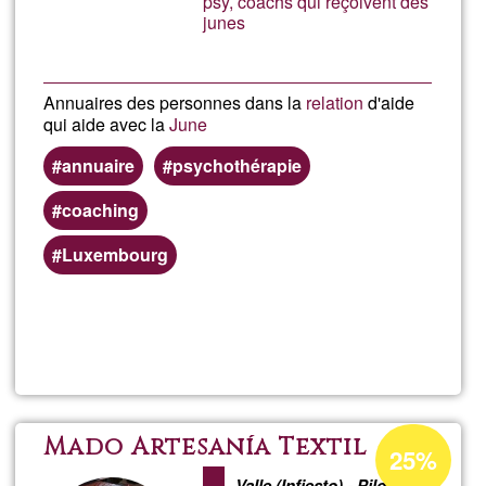
psy, coachs qui reçoivent des
junes
Annuaires des personnes dans la
relation
d'aide
qui aide avec la
June
annuaire
psychothérapie
coaching
Luxembourg
Llegeix més
sob
Gév
Percentatge
Mado Artesanía Textil
25%
d'acceptació
Valle (Infiesto) - Piloña