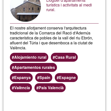
ecol
Lloguer d'apartaments
turístics i activitats al medi
rural.
El nostre allotjament conserva l'arquitectura
tradicional de la Comarca del Racó d'Ademús
característica de pobles de la vall del riu Ebrón,
afluent del Túria i que desemboca a la ciutat de
València.
Alojamiento rural
Casa Rural
Apartamentos rurales
Espanya
Spain
Espagne
València
País Valencià
Llegeix més
sob