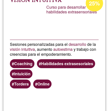
Visión intuitiva
25%
d'acceptació
Curso para desarrollar
habilidades extrasensoriales
de
G1
Sesiones personalizadas para el
desarrollo
de la
visión intuitiva
, aumento
autoestima
y trabajo con
creencias para el empoderamiento.
Coaching
Habilidades extrasesoriales
Intuición
Tordera
Online
Llegeix més
sob