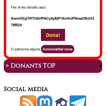
Fes el teu donatiu aquí:
AwmVGyjTRTUAHPACy4yBjP1KoHiJFNmaUBxiV2
79RD4
Dona!
O patrocina alguna
funcionalitat nova
> Donants TOP
Social media