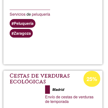
Servicios
de
peluquería
Peluquería
Zaragoza
Llegeix més
sob
Ton
Percentatge
Cestas de verduras
25%
d'acceptació
ecológicas
de
Madrid
G1
Envío de cestas de verduras
de temporada