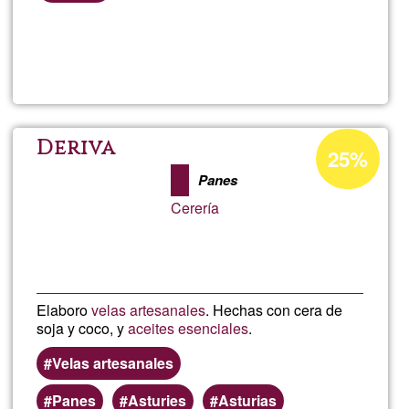
Llegeix més
sob
Limp
en
Percentatge
Deriva
25%
d'acceptació
casa
Panes
de
Cerería
G1
Elaboro
velas artesanales
. Hechas con cera de
soja y coco, y
aceites esenciales
.
Velas artesanales
Panes
Asturies
Asturias