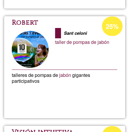
Brin
de
Percentatge
Robert
25%
d'acceptació
Leva
Sant celoni
de
taller de pompas de jabón
G1
talleres de pompas de
jabón
gigantes
participativos
Llegeix més
sob
Rob
Percentatge