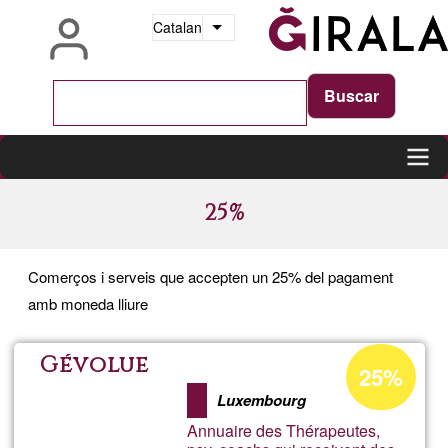
Vés
Catalan
Llista les accions addicionals
al
contingut
Main
25%
navigation
Comerços i serveis que accepten un 25% del pagament
amb moneda lliure
Percentatge
Gévolue
25%
d'acceptació
Luxembourg
de
Annuaire des Thérapeutes,
G1