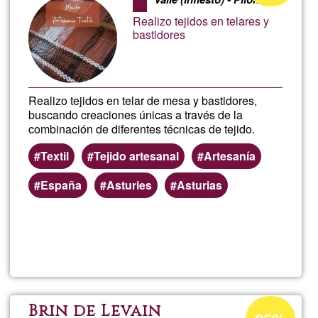
de
Realizo tejidos en telares y
G1
bastidores
Realizo tejidos en telar de mesa y bastidores,
buscando creaciones únicas a través de la
combinación de diferentes técnicas de tejido.
Textil
Tejido artesanal
Artesanía
España
Asturies
Asturias
Llegeix més
sob
Mad
Arte
Percentatge
Brin de Levain