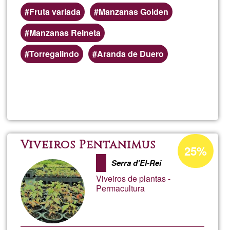
Fruta variada
Manzanas Golden
Manzanas Reineta
Torregalindo
Aranda de Duero
Llegeix més
sob
Rom
Frut
Percentatge
Viveiros Pentanimus
25%
d'acceptació
Serra d'El-Rei
de
Viveiros de plantas -
G1
Permacultura