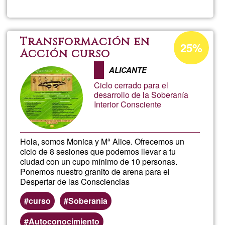
Allo
Rura
Percentatge
Transformación en
25%
d'acceptació
Acción curso
La
de
ALICANTE
G1
Cas
Ciclo cerrado para el
desarrollo de la Soberanía
Interior Consciente
Gra
Hola, somos Monica y Mª Alice. Ofrecemos un
ciclo de 8 sesiones que podemos llevar a tu
ciudad con un cupo mínimo de 10 personas.
Ponemos nuestro granito de arena para el
Despertar de las Consciencias
curso
Soberania
Autoconocimiento