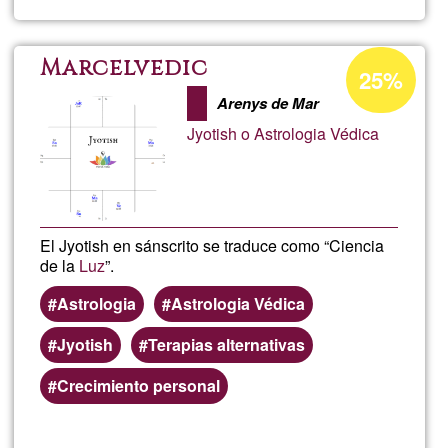
Visi
intu
Percentatge
Marcelvedic
25%
d'acceptació
Arenys de Mar
de
Jyotish o Astrologia Védica
G1
El Jyotish en sánscrito se traduce como “Ciencia
de la
Luz
”.
Astrologia
Astrologia Védica
Jyotish
Terapias alternativas
Crecimiento personal