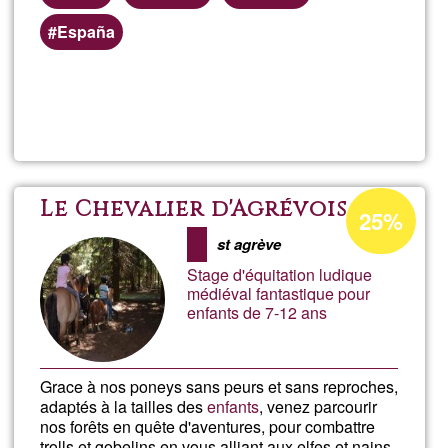
España
Llegeix més
sob
Deri
Percentatge
Le Chevalier d'Agrévois
25%
d'acceptació
st agrève
de
Stage d'équitation ludique
G1
médiéval fantastique pour
enfants de 7-12 ans
Grace à nos poneys sans peurs et sans reproches,
adaptés à la tailles des
enfants
, venez parcourir
nos forêts en quête d'aventures, pour combattre
trolls et gobelins en vous alliant aux elfes et nains