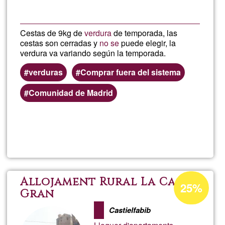
Cestas de 9kg de
verdura
de temporada, las
cestas son cerradas y
no se
puede elegir, la
verdura va variando según la temporada.
verduras
Comprar fuera del sistema
Comunidad de Madrid
Llegeix més
sob
Ces
de
Percentatge
Allojament Rural La Casa
25%
d'acceptació
Gran
ver
de
Castielfabib
G1