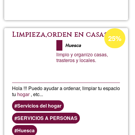
Llegeix més
sob
Marc
Percentatge
Limpieza,orden en casas.
25%
d'acceptació
Huesca
de
limpio y organizo casas,
G1
trasteros y locales.
Hola !!! Puedo ayudar a ordenar, limpiar tu espacio
tu
hogar
, etc...
Servicios del hogar
SERVICIOS A PERSONAS
Huesca