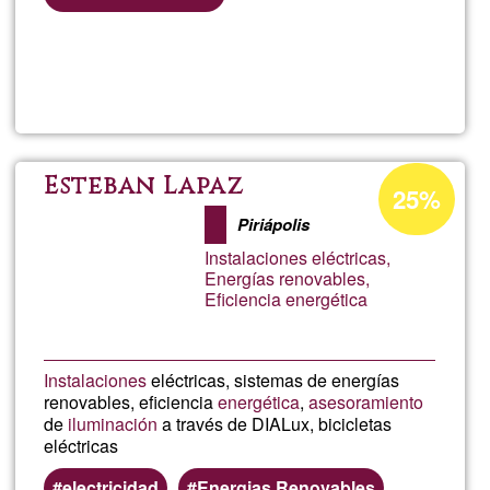
Llegeix més
sob
Tra
en
Percentatge
Esteban Lapaz
25%
d'acceptació
Acc
Piriápolis
de
Instalaciones eléctricas,
G1
cur
Energías renovables,
Eficiencia energética
Instalaciones
eléctricas, sistemas de energías
renovables, eficiencia
energética
,
asesoramiento
de
iluminación
a través de DIALux, bicicletas
eléctricas
electricidad
Energias Renovables