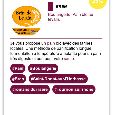
25%
d'acceptació
Texti
BREN
de
Boulangerie, Pain bio au
G1
levain.
Je vous propose un
pain
bio avec des farines
locales. Une méthode de panification longue
fermentation à température ambiante pour un pain
très digeste et bon pour votre
santé
.
Pain
Boulangerie
Bren
Saint-Donat-sur-l'Herbasse
romans dur isere
Tournon sur rhone
Llegeix més
sob