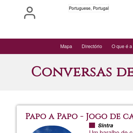
Passar
Portuguese, Portugal
para
o
conteúdo
principal
Main
Mapa
Directório
O que é a
navigation
Conversas d
Papo a Papo - Jogo de c
Sintra
Um baralho de c