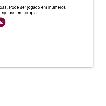
da
soas. Pode ser jogado em inúmeros
, equipas,em terapia.
Ğ1
lo