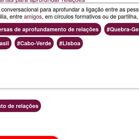
conversacional para aprofundar a ligação entre as pes
lia, entre
amigos
, em círculos formativos ou de partilha
rsas de aprofundamento de relações
Quebra-Ge
asil
Cabo-Verde
Lisboa
Ler mais
sobre
Papo
a
to de relações
Papo
-