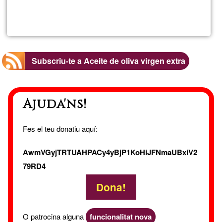
Llegeix més
sob
Gar
Subscriu-te a Aceite de oliva virgen extra
Ajuda'ns!
Fes el teu donatiu aquí:
AwmVGyjTRTUAHPACy4yBjP1KoHiJFNmaUBxiV2
79RD4
Dona!
O patrocina alguna
funcionalitat nova