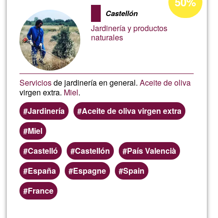
50%
d'acceptació
Castellón
de
Jardinería y productos
G1
naturales
Servicios
de jardinería en general.
Aceite de oliva
virgen extra.
Miel
.
Jardinería
Aceite de oliva virgen extra
Miel
Castelló
Castellón
País Valencià
España
Espagne
Spain
France