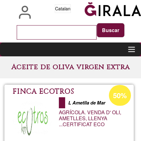
Vés
Catalan
al
contingut
Main
Aceite de oliva virgen extra
navigation
Percentatge
FINCA ECOTROS
50%
d'acceptació
L Ametlla de Mar
de
AGRÍCOLA. VENDA D' OLI,
G1
AMETLLES, LLENYA
...CERTIFICAT ECO