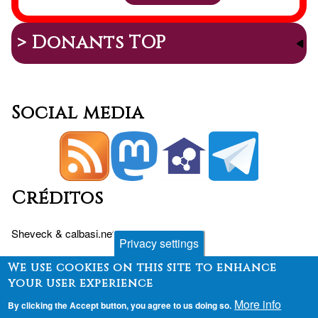
> Donants TOP
Social media
Créditos
Sheveck
&
calbasi.net
+
Drupal
Privacy settings
We use cookies on this site to enhance
your user experience
Peu
Contact
Fòrum
Desenvolupament
More info
By clicking the Accept button, you agree to us doing so.