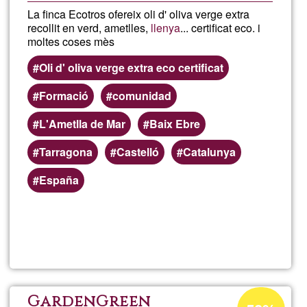
La finca Ecotros ofereix oli d' oliva verge extra
recollit en verd, ametlles,
llenya
... certificat eco. i
moltes coses mès
Oli d' oliva verge extra eco certificat
Formació
comunidad
L'Ametlla de Mar
Baix Ebre
Tarragona
Castelló
Catalunya
España
Llegeix més
sob
FIN
ECO
Percentatge
GardenGreen