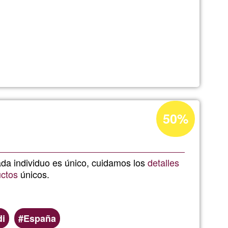
Porcentaje
50%
de
aceptación
de
da individuo es único, cuidamos los
detalles
ctos
únicos.
G1
di
España