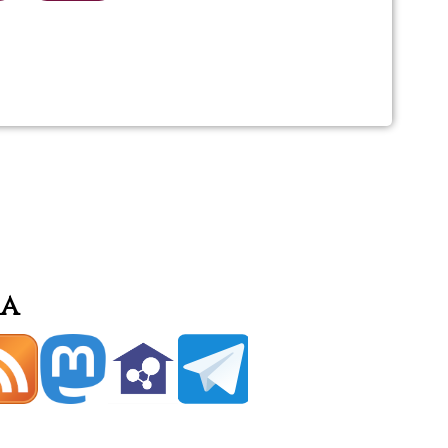
CA
ia