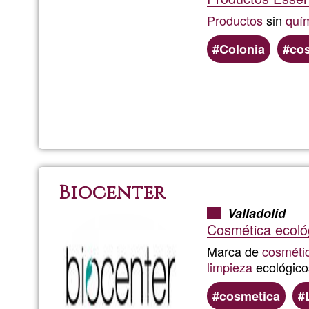
Productos
sin
quí
Colonia
co
Biocenter
Valladolid
Cosmética ecoló
Marca de
cosméti
limpieza
ecológico
cosmetica