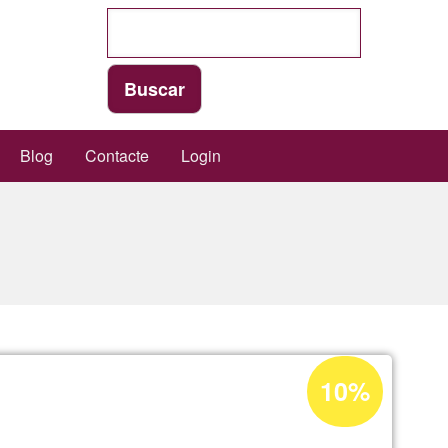
Blog
Contacte
Login
Porcentaje
10%
de
aceptación