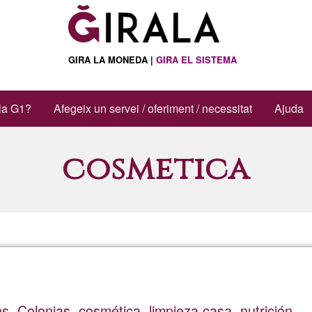
GIRA LA MONEDA |
GIRA EL SISTEMA
la G1?
Afegeix un servei / oferiment / necessitat
Ajuda
cosmetica
. Colonias, cosmética, limpieza casa, nutrición.