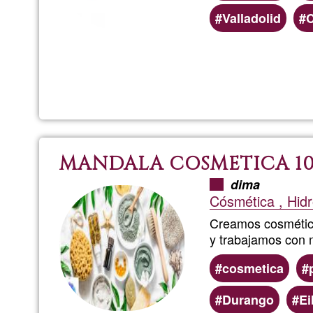
Valladolid
C
MANDALA COSMETICA 1
dima
Cósmética , Hidr
Creamos cosmética
y trabajamos con 
cosmetica
Durango
Ei