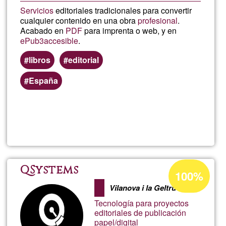
Servicios
editoriales tradicionales para convertir
cualquier contenido en una obra
profesional
.
Acabado en
PDF
para imprenta o web, y en
ePub3
accesible
.
libros
editorial
España
Llegeix més
sob
Cris
Cilb
Percentatge
QSystems
100%
d'acceptació
Vilanova i la Geltrú
de
Tecnología para proyectos
G1
editoriales de publicación
papel/digital