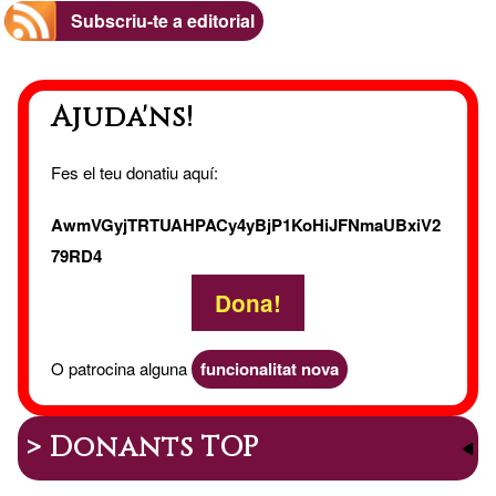
Subscriu-te a editorial
Ajuda'ns!
Fes el teu donatiu aquí:
AwmVGyjTRTUAHPACy4yBjP1KoHiJFNmaUBxiV2
79RD4
Dona!
O patrocina alguna
funcionalitat nova
> Donants TOP