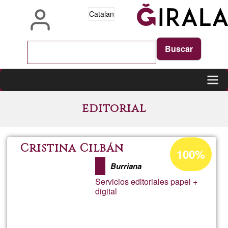
Vés
Catalan
al
contingut
Main
editorial
navigation
Percentatge
Cristina Cilbán
100%
d'acceptació
Burriana
de
Servicios editoriales papel +
G1
digital