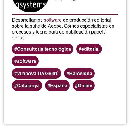
Desarrollamos
software
de producción editorial
sobre la suite de Adobe. Somos especialistas en
procesos y tecnología de publicación papel /
digital.
Consultoría tecnológica
editorial
software
Vilanova i la Geltrú
Barcelona
Catalunya
España
Online
Llegeix més
sob
QSy