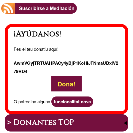
Suscribirse a Meditación
¡Ayúdanos!
Fes el teu donatiu aquí:
AwmVGyjTRTUAHPACy4yBjP1KoHiJFNmaUBxiV2
79RD4
Dona!
O patrocina alguna
funcionalitat nova
> Donantes TOP