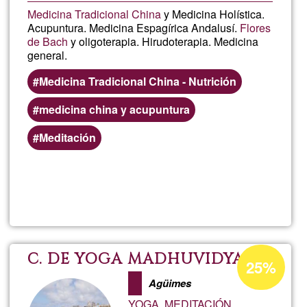
Medicina Tradicional China
y Medicina Holística.
Acupuntura. Medicina Espagírica Andalusí.
Flores
de Bach
y oligoterapia. Hirudoterapia. Medicina
general.
Medicina Tradicional China - Nutrición
medicina china y acupuntura
Meditación
Lee más
sobre
Cinco
Elemen
Porcentaje
C. DE YOGA MADHUVIDYA
25%
de
Agüimes
aceptación
YOGA, MEDITACIÓN,