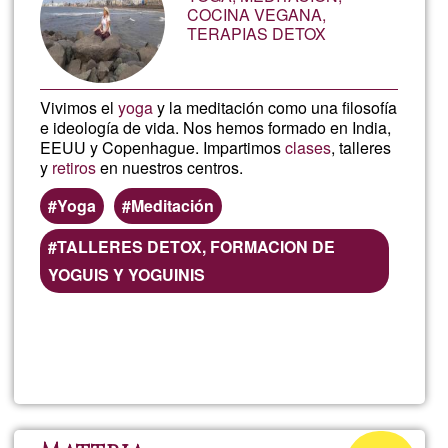
de
COCINA VEGANA,
TERAPIAS DETOX
G1
Vivimos el
yoga
y la meditación como una filosofía
e ideología de vida. Nos hemos formado en India,
EEUU y Copenhague. Impartimos
clases
, talleres
y
retiros
en nuestros centros.
Yoga
Meditación
TALLERES DETOX, FORMACION DE
YOGUIS Y YOGUINIS
Lee más
sobre
C.
DE
Porcentaje