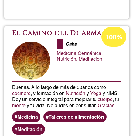
Lee más
sobre
Seminar
Maestrí
Porcentaje
El Camino del Dharma
100%
de
Total
Caba
aceptación
Medicina Germánica.
de
Nutrición. Meditacion
G1
Buenas. A lo largo de más de 30años como
cocinero
, y formación en
Nutrición
y
Yoga
y NMG.
Doy un servicio integral para mejorar tu
cuerpo
, tu
mente
y tu vida. No dudes en consultar.
Gracias
Medicina
Talleres de alimentación
Meditación