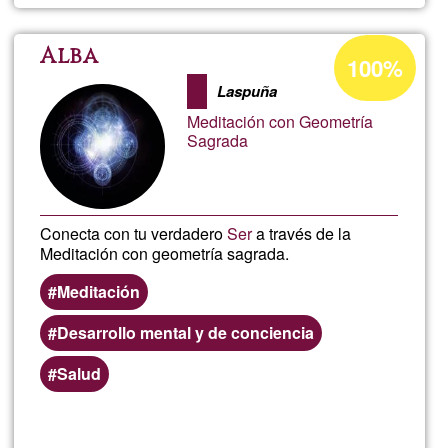
Porcentaje
Alba
100%
de
Laspuña
aceptación
Meditación con Geometría
de
Sagrada
G1
Conecta con tu verdadero
Ser
a través de la
Meditación con geometría sagrada.
Meditación
Desarrollo mental y de conciencia
Salud
Lee más
sobre