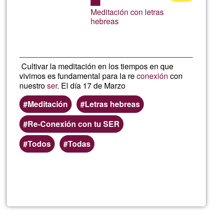
Martin
aceptación
Meditación con letras
de
-
hebreas
G1
Shian
Cultivar la meditación en los tiempos en que
vivimos es fundamental para la re
conexión
con
nuestro
ser
. El día 17 de Marzo
Meditación
Letras hebreas
Re-Conexión con tu SER
Todos
Todas
Lee más
sobre
Carmen