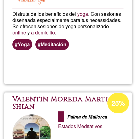
Disfruta de los beneficios del
yoga
. Con sesiones
diseñaada especialmente para tus necessidades.
Se ofrecen sesiones de yoga personalizado
online
y
a domicilio
.
Yoga
Meditación
Lee más
sobre
Yoga
persona
Porcentaje
Valentin Moreda Martin -
25%
de
Shian
Fgalí
aceptación
Palma de Mallorca
de
Estados Meditativos
G1