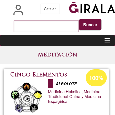
Pasar
Catalan
al
contenido
principal
Main
Meditación
navigation
Porcentaje
Cinco Elementos
100%
de
ALBOLOTE
aceptación
Medicina Holística, Medicina
de
Tradicional China y Medicina
Espagírica.
G1