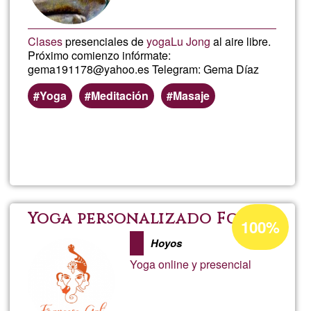
Clases
presenciales de
yoga
Lu Jong
al aire libre.
Próximo comienzo infórmate:
gema191178@yahoo.es Telegram: Gema Díaz
Yoga
Meditación
Masaje
Lee más
sobre
Clases
de
Porcentaje
Yoga personalizado Fgalí
100%
de
Yoga
Hoyos
aceptación
Yoga online y presencial
de
G1