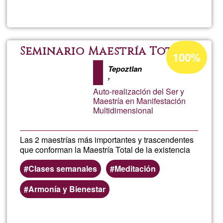
Alba
Porcentaje
Seminario Maestría Total
100%
de
Tepoztlan
aceptación
,
de
Auto-realización del Ser y
Maestría en Manifestación
G1
Multidimensional
Las 2 maestrías más importantes y trascendentes
que conforman la Maestría Total de la existencia
Clases semanales
Meditación
Armonía y Bienestar