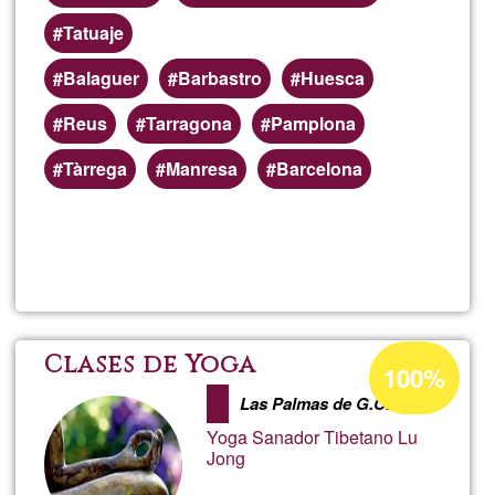
Tatuaje
Balaguer
Barbastro
Huesca
Reus
Tarragona
Pamplona
Tàrrega
Manresa
Barcelona
Lee más
sobre
PowaSh
Porcentaje
Clases de Yoga
100%
de
Las Palmas de G.C.
aceptación
Yoga Sanador Tibetano Lu
de
Jong
G1