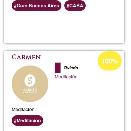
Gran Buenos Aires
CABA
Lee más
sobre
El
Camino
Porcentaje
Carmen
100%
de
del
Oviedo
aceptación
Meditación
de
Dharma
G1
Meditación.
Meditación