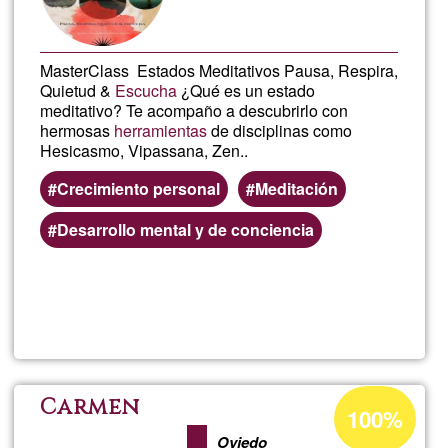
MasterClass Estados Meditativos Pausa, Respira,
Quietud &
Escucha
¿Qué es un estado
meditativo? Te acompaño a descubrirlo con
hermosas
herramientas
de disciplinas como
Hesicasmo, Vipassana, Zen..
Crecimiento personal
Meditación
Desarrollo mental y de conciencia
Lee más
sobre
Valenti
Moreda
Porcentaje
Carmen
100%
de
Oviedo