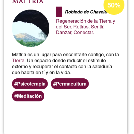
Mattria
50%
de
YOGA
Robledo de Chavela
aceptación
Regeneración de la Tierra y
de
MADHU
del Ser. Retiros. Sentir,
Danzar, Conectar.
G1
Mattria es un lugar para encontrarte contigo, con la
Tierra
. Un espacio dónde reducir el estímulo
externo y recuperar el contacto con la sabiduría
que habita en tí y en la vida.
Psicoterapia
Permacultura
Meditación
Lee más
sobre
Mattria