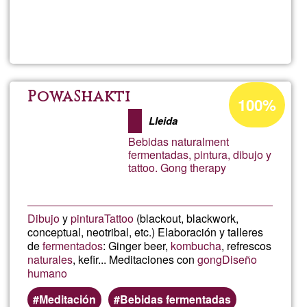
Lee más
sobre
Carmen
Porcentaje
PowaShakti
100%
de
Lleida
aceptación
Bebidas naturalment
de
fermentadas, pintura, dibujo y
tattoo. Gong therapy
G1
Dibujo
y
pintura
Tattoo
(blackout, blackwork,
conceptual, neotribal, etc.) Elaboración y talleres
de
fermentados
: Ginger beer,
kombucha
, refrescos
naturales
, kefir... Meditaciones con
gong
Diseño
humano
Meditación
Bebidas fermentadas