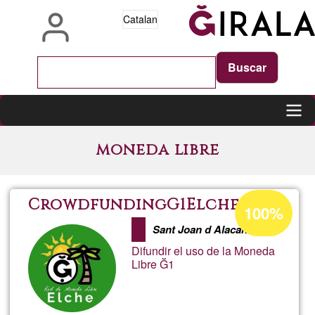
Vés
Catalan
al
contingut
Main
moneda libre
navigation
Percentatge
CrowdfundingG1Elche
100%
d'acceptació
Sant Joan d Alacant
de
Difundir el uso de la Moneda
G1
Libre Ğ1