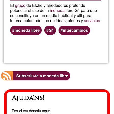
El
grupo
de Elche y alrededores pretende
potenciar el uso de la
moneda
libre G1 para que
se constituya en un medio habitual y útil para
intercambiar todo tipo de ideas, bienes y
servicios
.
moneda libre
G1
intercambios
Llegeix més
sob
Cro
Subscriu-te a moneda libre
Ajuda'ns!
Fes el teu donatiu aquí: