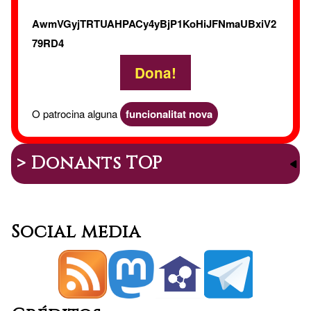
AwmVGyjTRTUAHPACy4yBjP1KoHiJFNmaUBxiV2
79RD4
Dona!
O patrocina alguna
funcionalitat nova
> Donants TOP
Social media