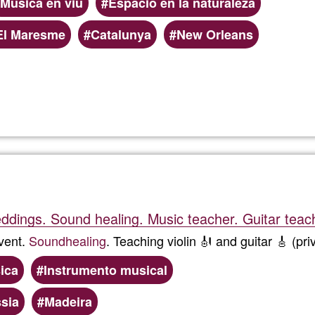
Música en viu
Espacio en la naturaleza
El Maresme
Catalunya
New Orleans
Llegeix més
sobre
Jorge
da
Rocha
eddings. Sound healing. Music teacher. Guitar teac
en
event.
Sound
healing
. Teaching violin 🎻 and guitar 🎸 (pr
Concie
ica
Instrumento musical
DOHM
sia
Madeira