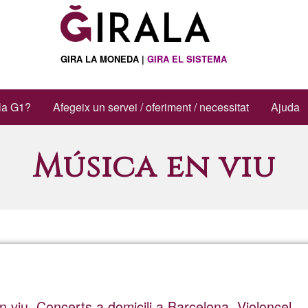
GIRA LA MONEDA |
GIRA EL SISTEMA
la G1?
Afegeix un servei / oferiment / necessitat
Ajuda
Música en viu
 viu. Concerts a domicili a Barcelona. Violoncel.