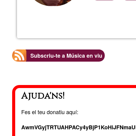
Subscriu-te a Música en viu
Ajuda'ns!
Fes el teu donatiu aquí:
AwmVGyjTRTUAHPACy4yBjP1KoHiJFNmaU