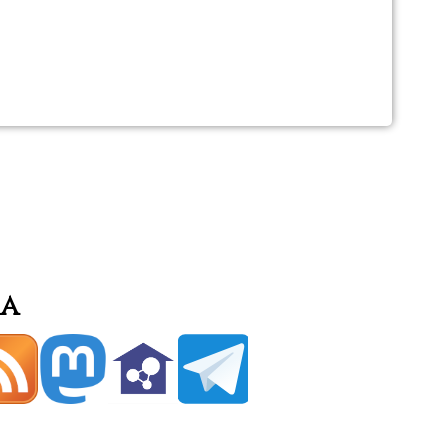
me,
ona
a
ia