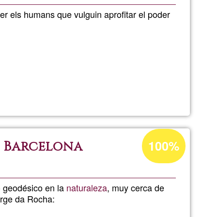
G1
er els humans que vulguin aprofitar el poder
Percentatge
100%
, Barcelona
d'acceptació
de
G1
 geodésico en la
naturaleza
, muy cerca de
orge da Rocha: