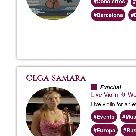
Conciertos
Barcelona
Olga Samara
Funchal
Live Violin 🎻 W
Live violin for an 
Events
Mus
Europa
Rus