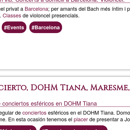
el privat a
Barcelona
; per amants del Bach més íntim i p
o.
Classes
de violoncel presencials.
Events
Barcelona
Llegeix més
sobre
Emma
cierto, DOHM Tiana, Maresme
de conciertos esféricos en DOHM Tiana
regular de
conciertos
esféricos en el DOHM Tiana. Domo
me. En esta ocasión tenemos el
placer
de presentar a J