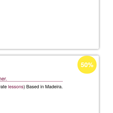
Percentatge
50%
d'acceptació
de
her.
G1
ivate
lessons
) Based in Madeira.
rto,