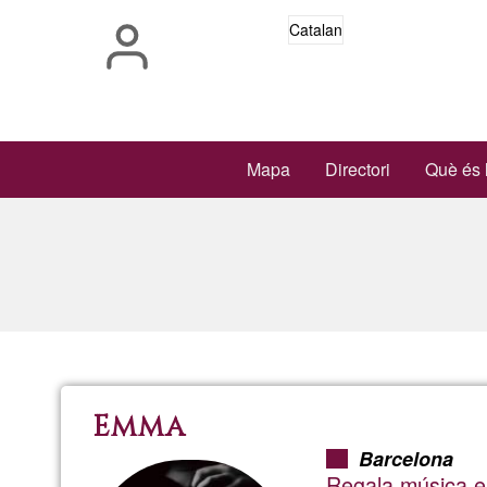
Vés
Catalan
al
contingut
Main
Mapa
Directori
Què és 
navigation
Emma
Barcelona
Regala música en