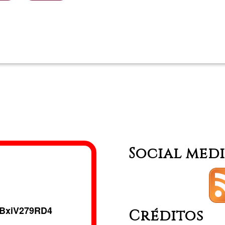
Tiana,
Llegeix més
sobre
Mares
Olga
Barcel
Samar
Social med
BxiV279RD4
Créditos