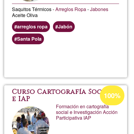
Saquitos Térmicos -
Arreglos Ropa
-
Jabones
Aceite Oliva
arreglos ropa
Jabón
Santa Pola
Llegeix més
sob
Elvi
Abe
Percentatge
Curso Cartografía Social
100%
d'acceptació
e IAP
Formación en cartografía
de
social e Investigación Acción
G1
Participativa IAP