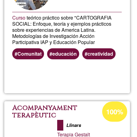
Curso
teórico práctico sobre "CARTOGRAFIA
SOCIAL: Enfoque, teoría y ejemplos prácticos
sobre experiencias de America Latina.
Metodologías de Investigación Acción
Participativa IAP y Educación Popular
Comunitat
educación
creatividad
Llegeix més
sob
Cur
Cart
Percentatge
Acompanyament
100%
d'acceptació
terapèutic
Soci
de
Llinars
G1
e
Terapia Gestalt