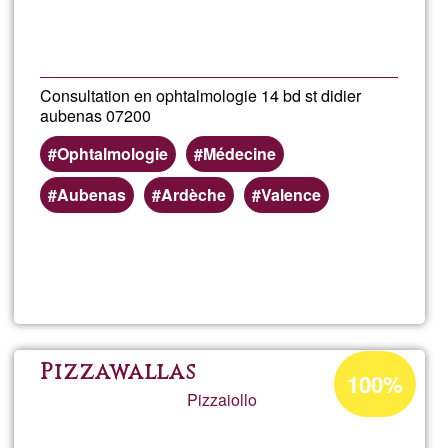
Consultation en ophtalmologie 14 bd st didier
aubenas 07200
Ophtalmologie
Médecine
Aubenas
Ardèche
Valence
Llegeix més
sob
Dr
Chri
Percentatge
Pizzawallas
100%
d'acceptació
Pizzaiollo
BLO
de