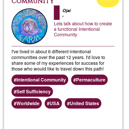
d'acceptació
Community
de
Ojai
,
G1
Lets talk about how to create
a functional Intentional
Community
I've lived in about 6 different intentional
communities over the past 12 years. I'd love to
share some of my experiences for success for
those who would like to travel down this path!
Intentional Community
Permaculture
Self Sufficiency
Worldwide
USA
United States
Llegeix més
sob