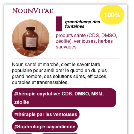
del
Percentatge
NounVitae
100%
d'acceptació
Orá
grandchamp des
de
fontaines
G1
produits santé (CDS, DMSO,
El
zéolite), ventouses, herbes
sauvages
Men
Noun
santé
et marché, c'est le savoir faire
de
populaire pour améliorer le quotidien du plus
grand nombre, des solutions sûres, efficaces,
las
durables et transmissibles.
thérapie oxydative: CDS, DMSO, MSM,
Oca
zéolite
thérapie par les ventouses
Sophrologie caycédienne