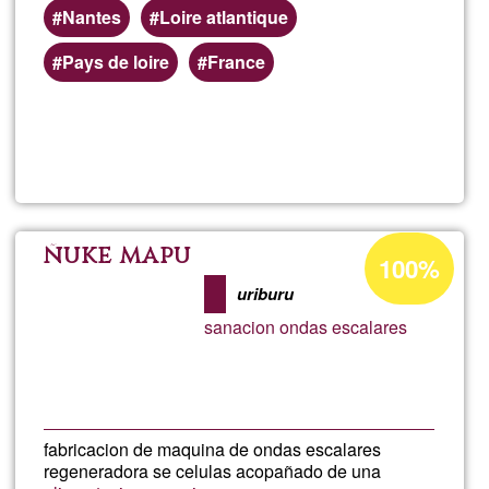
Nantes
Loire atlantique
Pays de loire
France
Llegeix més
sob
Nou
Percentatge
ñuke mapu
100%
d'acceptació
uriburu
de
sanacion ondas escalares
G1
fabricacion de maquina de ondas escalares
regeneradora se celulas acopañado de una