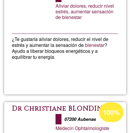
de
Aliviar dolores, reducir nivel
G1
y
estrés, aumentar sensación
de bienestar
cien
¿Te gustaría aliviar dolores, reducir el nivel de
estrés y aumentar la sensación de
bienestar
?
Ayudo a liberar bloqueos energéticos y a
equilibrar tu energía.
Llegeix més
sob
Tera
Ener
Percentatge
Dr Christiane BLONDIN
100%
d'acceptació
07200 Aubenas
de
Médecin Ophtalmologiste
G1