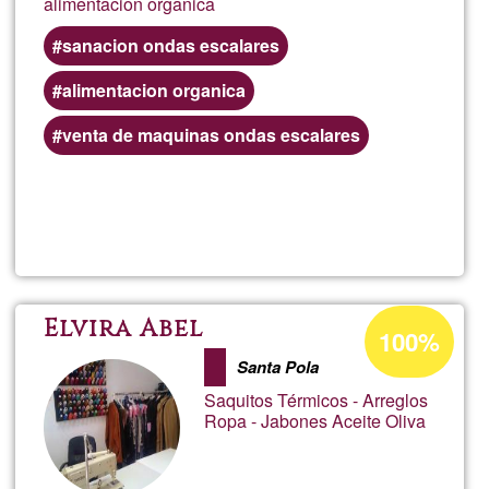
alimentacion organica
sanacion ondas escalares
alimentacion organica
venta de maquinas ondas escalares
Llegeix més
sob
ñuk
map
Percentatge
Elvira Abel
100%
d'acceptació
Santa Pola
de
Saquitos Térmicos - Arreglos
G1
Ropa - Jabones Aceite Oliva