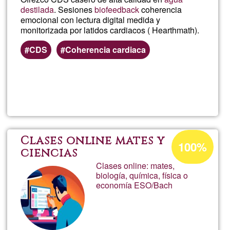
destilada
. Sesiones
biofeedback
coherencia
emocional con lectura digital medida y
monitorizada por latidos cardiacos ( Hearthmath).
CDS
Coherencia cardiaca
Llegeix més
sob
Viko
Percentatge
Clases online mates y
100%
d'acceptació
ciencias
Clases online: mates,
de
biología, química, física o
G1
economía ESO/Bach