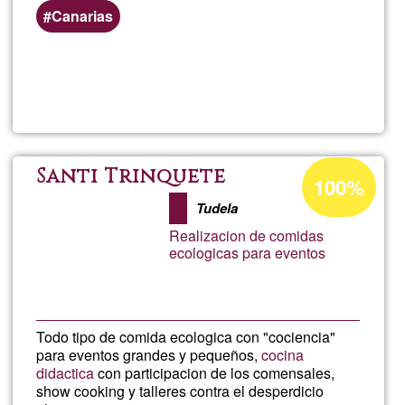
Canarias
Llegeix més
sob
Cur
de
Percentatge
Santi Trinquete
100%
d'acceptació
Ani
Tudela
de
Realizacion de comidas
G1
3D
ecologicas para eventos
Todo tipo de comida ecologica con "cociencia"
para eventos grandes y pequeños,
cocina
didactica
con participacion de los comensales,
show cooking y talleres contra el desperdicio