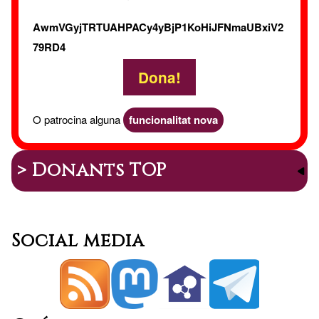
AwmVGyjTRTUAHPACy4yBjP1KoHiJFNmaUBxiV2
79RD4
Dona!
O patrocina alguna
funcionalitat nova
> Donants TOP
Social media