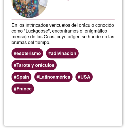
En los intrincados vericuetos del oráculo conocido
como "Luckgoose", encontramos el enigmático
mensaje de las Ocas, cuyo origen se hunde en las
brumas del tiempo.
esoterismo
adivinacion
Tarots y oráculos
Spain
Latinoamérica
USA
France
Llegeix més
sob
Tira