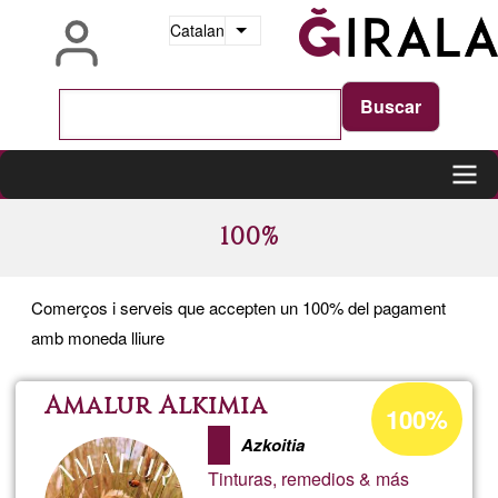
Vés
Catalan
Llista les accions addicionals
al
contingut
Main
100%
navigation
Comerços i serveis que accepten un 100% del pagament
amb moneda lliure
Percentatge
Amalur Alkimia
100%
d'acceptació
Azkoitia
de
Tinturas, remedios & más
G1