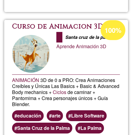
Crea
Inte
Percentatge
Curso de Animacion 3D
100%
d'acceptació
Com
Santa cruz de la palma
de
Aprende Animación 3D
G1
ANIMACIÓN
3D de 0 a PRO: Crea Animaciones
Creíbles y Únicas Las Basics + Basic & Advanced
Body mechanics +
Ciclos
de caminar +
Pantomima + Crea personajes únicos + Guía
Blender.
educación
arte
Libre Software
Santa Cruz de la Palma
La Palma