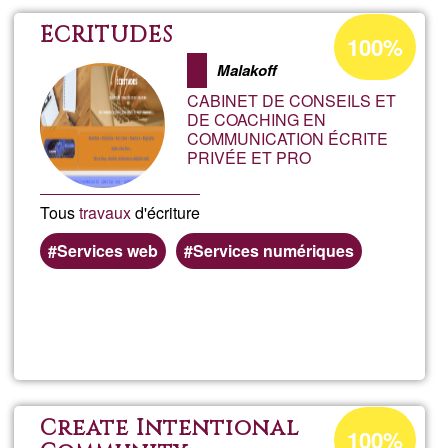
tera
Percentatge
ÉCRITUDES
100%
d'acceptació
Malakoff
de
CABINET DE CONSEILS ET
G1
DE COACHING EN
COMMUNICATION ÉCRITE
PRIVÉE ET PRO
Tous
travaux
d'écriture
Services web
Services numériques
Llegeix més
sob
ÉCR
Percentatge
Create Intentional
100%