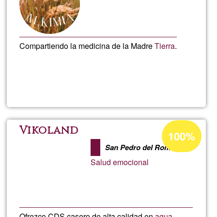
Compartiendo la medicina de la Madre
Tierra
.
Llegeix més
sob
Ama
Alki
Percentatge
Vikoland
100%
d'acceptació
San Pedro del Romeral
de
Salud emocional
G1
Ofrezco CDS casero de alta calidad en
agua