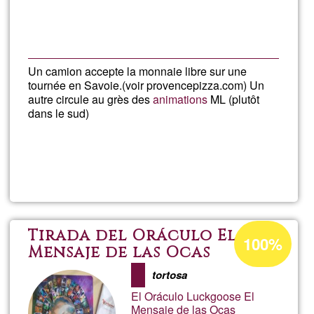
G1
Un camion accepte la monnaie libre sur une
tournée en Savoie.(voir provencepizza.com) Un
autre circule au grès des
animations
ML (plutôt
dans le sud)
Llegeix més
sob
Pizz
Percentatge
Tirada del Oráculo El
100%
d'acceptació
Mensaje de las Ocas
de
tortosa
G1
El Oráculo Luckgoose El
Mensaje de las Ocas