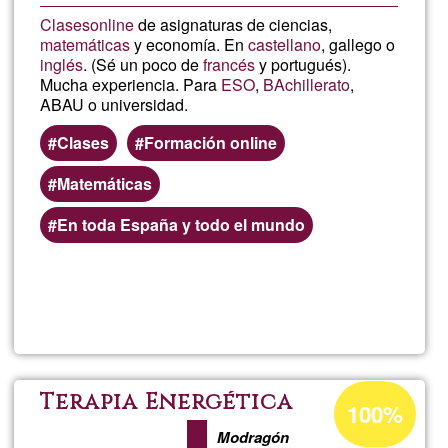
Clases
online
de asignaturas de ciencias,
matemáticas
y economía. En
castellano
, gallego o
inglés
. (Sé un poco de
francés
y portugués).
Mucha experiencia. Para
ESO
,
BAchillerato
,
ABAU o universidad.
Clases
Formación online
Matemáticas
En toda España y todo el mundo
Llegeix més
sob
Cla
onli
Percentatge
Terapia Energética
100%
d'acceptació
mat
Modragón