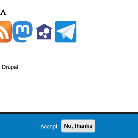
ia
+
Drupal
Accept
No, thanks