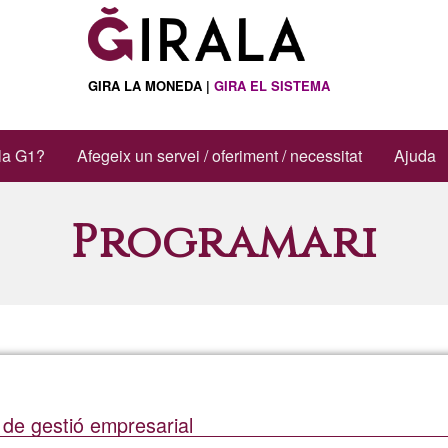
GIRA LA MONEDA |
GIRA EL SISTEMA
la G1?
Afegeix un servei / oferiment / necessitat
Ajuda
Programari
de gestió empresarial