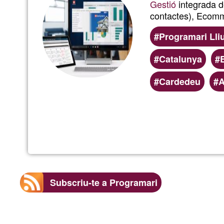
Gestió
integrada de
contactes), Ecom
Programari Lli
Catalunya
Cardedeu
A
Subscriu-te a Programari