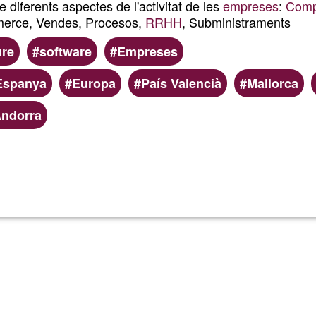
 diferents aspectes de l'activitat de les
empreses
:
Compt
merce, Vendes, Procesos,
RRHH
, Subministraments
ure
software
Empreses
Espanya
Europa
País Valencià
Mallorca
ndorra
Llegeix més
sobre
ERP:
gestió
empres