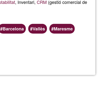
abilitat
, Inventari,
CRM
(gestió comercial de
G1
Barcelona
Vallès
Maresme
arial