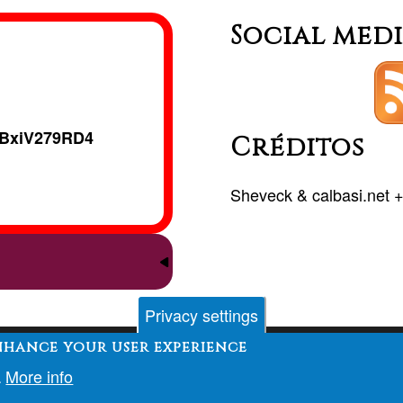
Social med
BxiV279RD4
Créditos
Sheveck
&
calbasi.net
Privacy settings
enhance your user experience
Contact
Fòrum
Desenvolupament
Finançament
More info
.