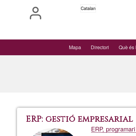
Vés
Catalan
al
contingut
Main
Mapa
Directori
Què és 
navigation
ERP: gestió empresarial
ERP, programari 