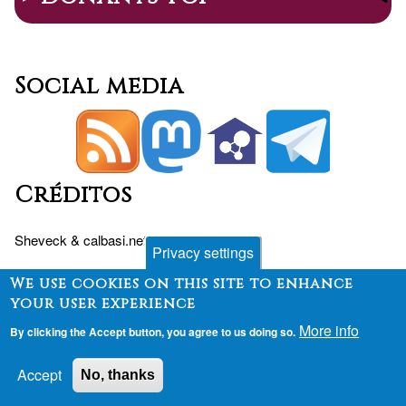
Social media
Créditos
Sheveck
&
calbasi.net
+
Drupal
Privacy settings
We use cookies on this site to enhance
your user experience
Peu
Contact
Fòrum
Desenvolupament
More info
By clicking the Accept button, you agree to us doing so.
Finançament
Accept
No, thanks