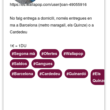
https://es.wallapop.com/user/joan-49055916
No faig entrega a domicili, només entregues en
ma a Barcelona (metro maragall, els Quinze) o a
Cardedeu
1€ = 1DU
Segona mà
Ofertes
Wallapop
Saldos
Gangues
Zones
Barcelona
Cardedeu
Guinardó
Els
(geogràfiques)
Quinze
preferents
Llegeix més
sob
Pro