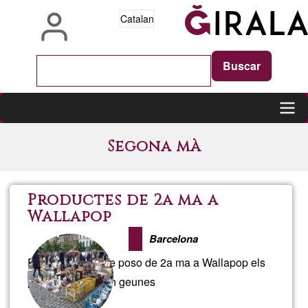
Vés
Catalan
al
contingut
Main
Segona mà
navigation
Productes de 2a ma a
Wallapop
Barcelona
Els productes que poso de 2a ma a Wallapop els
podeu comprar en geunes