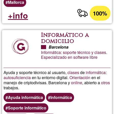
Mallorca
100%
+info
Informático a
domicilio
Barcelona
Informática: soporte técnico y clases.
Especializado en software libre
Ayuda y soporte técnico al usuario,
clases
de
informática
:
autosuficiencia
en tu entorno digital.
Orientación
en el
manejo de criptodivisas. Barcelona y
online
, abierto a
otros
trabajos.
Ayuda informática
Informática
Soporte informático