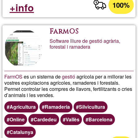
100%
+info
FarmOS
Software lliure de gestió agrària,
forestal i ramadera
FarmOS
es un sistema de
gestió
agrícola per a millorar les
vostres explotacions agrícoles, ramaderes i forestals.
Permet controlar les compres de llavors, fertilitzants o cries
d’animals i les vendes.
Agricultura
Ramaderia
Silvicultura
Online
Cardedeu
Vallès
Barcelona
Catalunya