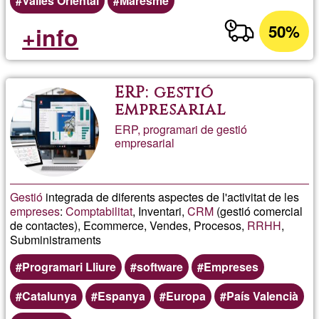
Vallès Oriental
Maresme
50%
+info
ERP: gestió
empresarial
ERP, programari de gestió
empresarial
Gestió
integrada de diferents aspectes de l'activitat de les
empreses
:
Comptabilitat
, Inventari,
CRM
(gestió comercial
de contactes), Ecommerce, Vendes, Procesos,
RRHH
,
Subministraments
Programari Lliure
software
Empreses
Catalunya
Espanya
Europa
País Valencià