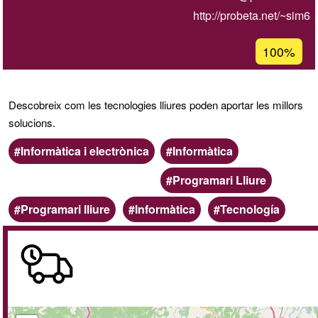
http://probeta.net/~sim6
Percentatg
100%
d'acceptac
de
G1
Descobreix com les tecnologies lliures poden aportar les millors
solucions.
Àmbit
Categoria
Informàtica i electrònica
Informàtica
Programari Lliure
Paraules
Programari lliure
Informàtica
Tecnología
clau
A
domicili
/
online