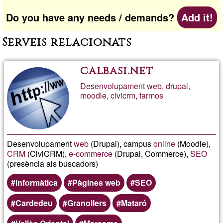
Do you have any needs / demands?
Add it!
Serveis relacionats
calbasi.net
Desenvolupament web, drupal,
moodle, civicrm, farmos
Desenvolupament
web
(Drupal), campus
online
(Moodle),
CRM
(CiviCRM),
e-commerce
(Drupal, Commerce),
SEO
(presència als buscadors)
Informàtica
Pàgines web
SEO
Cardedeu
Granollers
Mataró