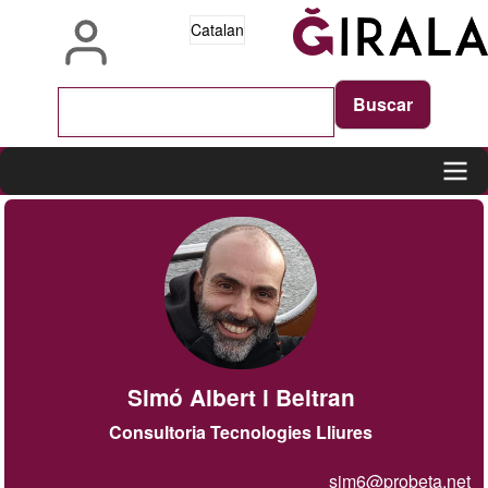
Vés
Catalan
al
contingut
Main
navigation
Simó Albert i Beltran
Consultoria Tecnologies Lliures
sim6@probeta.net