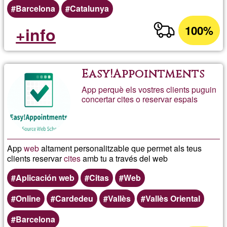
Barcelona
Catalunya
100%
+info
Easy!Appointments
App perquè els vostres clients puguin
concertar cites o reservar espais
App
web
altament personalitzable que permet als teus
clients reservar
cites
amb tu a través del web
Aplicación web
Citas
Web
Online
Cardedeu
Vallès
Vallès Oriental
Barcelona