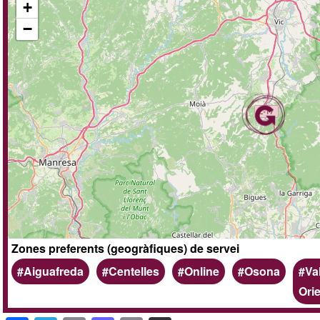
+
−
Zones preferents (geogràfiques) de servei
Aiguafreda
Centelles
Online
Osona
Va
Orie