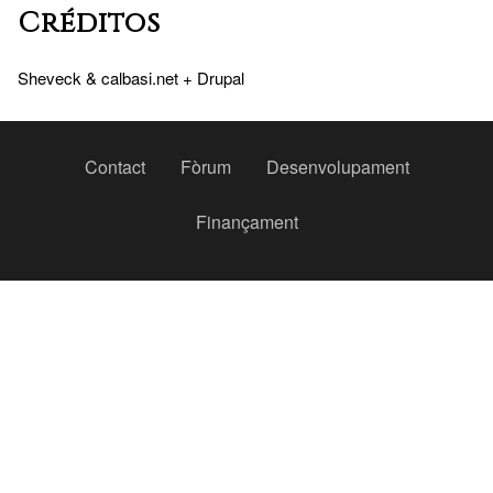
Créditos
Sheveck
&
calbasi.net
+
Drupal
Peu
Contact
Fòrum
Desenvolupament
Finançament