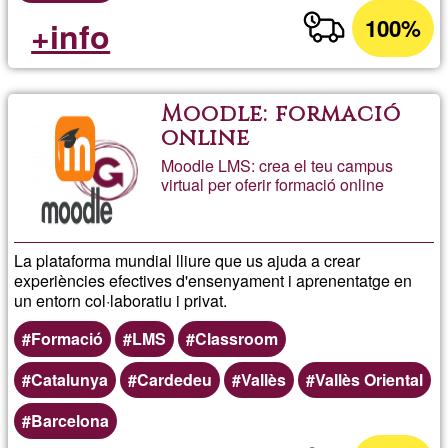
100%
+info
Moodle: formació
online
Moodle LMS: crea el teu campus
virtual per oferir formació online
La plataforma mundial lliure que us ajuda a crear
experiències efectives d'ensenyament i aprenentatge en
un entorn col·laboratiu i privat.
Formació
LMS
Classroom
Catalunya
Cardedeu
Vallès
Vallès Oriental
Barcelona