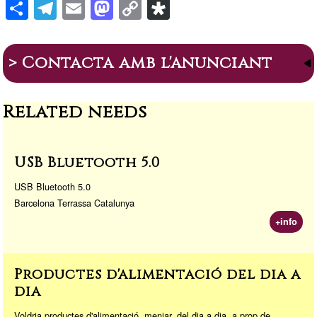
S
T
E
M
C
Di
h
el
m
a
o
a
ar
e
ail
st
p
s
> Contacta amb l'anunciant
e
gr
o
y
p
a
d
Li
or
Related needs
m
o
n
a
n
k
USB Bluetooth 5.0
USB Bluetooth 5.0
Barcelona Terrassa Catalunya
+info
Productes d'alimentació del dia a
dia
Voldria productes d'alimentació, menjar, del dia a dia, a prop de