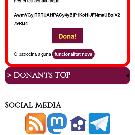
Fes el teu donatiu aquí:
AwmVGyjTRTUAHPACy4yBjP1KoHiJFNmaUBxiV2
79RD4
Dona!
O patrocina alguna
funcionalitat nova
> Donants TOP
Social media