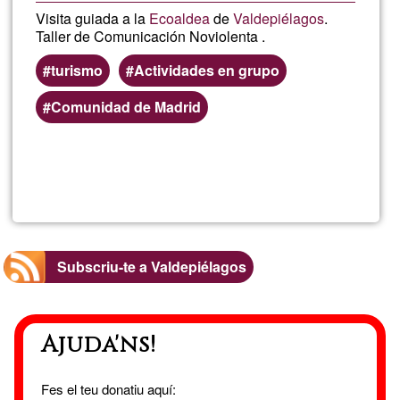
Visita guiada a la
Ecoaldea
de
Valdepiélagos
.
Taller de Comunicación Noviolenta .
turismo
Actividades en grupo
Comunidad de Madrid
Llegeix més
sob
Visi
en
Subscriu-te a Valdepiélagos
Eco
Ajuda'ns!
Fes el teu donatiu aquí: