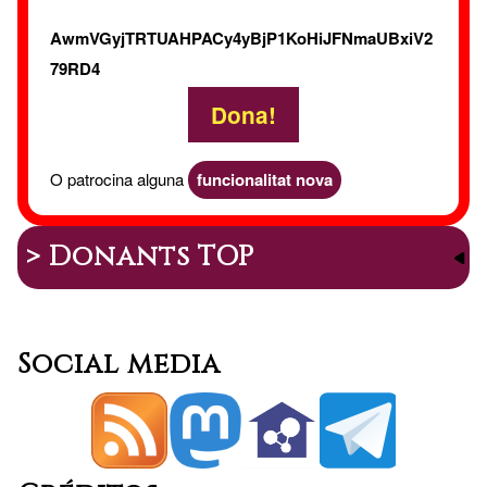
AwmVGyjTRTUAHPACy4yBjP1KoHiJFNmaUBxiV2
79RD4
Dona!
O patrocina alguna
funcionalitat nova
> Donants TOP
Social media