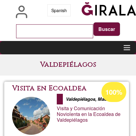
Vés
Spanish
al
contingut
Main
Valdepiélagos
navigation
Percentatge
Visita en Ecoaldea
100%
d'acceptació
Valdepiélagos, Madrid
de
Visita y Comunicación
G1
Noviolenta en la Ecoaldea de
Valdepiélagos