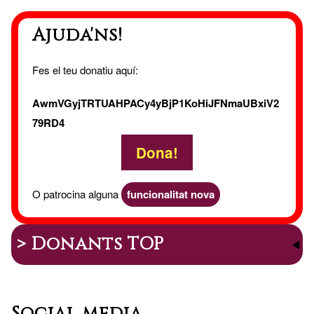
Ajuda'ns!
Fes el teu donatiu aquí:
AwmVGyjTRTUAHPACy4yBjP1KoHiJFNmaUBxiV2
79RD4
Dona!
O patrocina alguna
funcionalitat nova
> Donants TOP
Social media