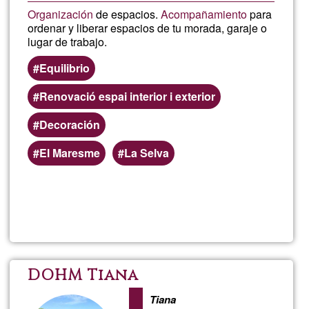
Organización
de espacios.
Acompañamiento
para
ordenar y liberar espacios de tu morada, garaje o
lugar de trabajo.
Equilibrio
Renovació espai interior i exterior
Decoración
El Maresme
La Selva
Llegeix més
sob
Arm
de
DOHM Tiana
esp
Tiana