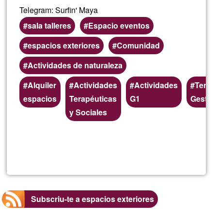
Telegram: Surfin' Maya
sala talleres
Espacio eventos
espacios exteriores
Comunidad
Actividades de naturaleza
Zones
Alquiler
Actividades
Actividades
Terap
(geogràfiques)
espacios
Terapéuticas
G1
Gestalt
preferents
y Sociales
Llegeix més
sob
DO
Tian
Subscriu-te a espacios exteriores