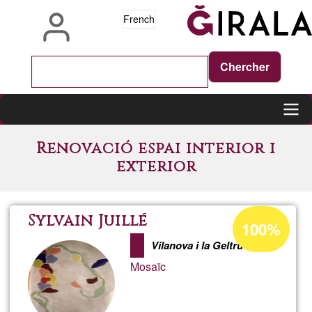
Aller
French
au
contenu
principal
Main
Renovació espai interior i
navigation
exterior
Pourcentage
Sylvain Juillé
100%
d'acceptation
Vilanova i la Geltrú
de
Mosaïc
Ğ1