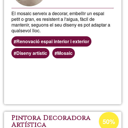
El mosaic serveix a decorar, embellir un espai
petit o gran, es resistent a l'aigua, fàcil de
mantenir, seguons el seu diseny es pot adaptar a
qualsevol lloc.
Renovació espai interior i exterior
Diseny artístic
Mosaic
En savoir
plus
sur
Sylvain
Juillé
Pourcentage
Pintora Decoradora
50%
d'acceptatio
Artística