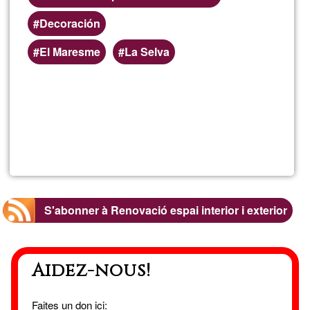
Decoración
El Maresme
La Selva
En savoir
plus
sur
Armonizaci
de
S'abonner à Renovació espai interior i exterior
espacios
Aidez-nous!
Faites un don ici: