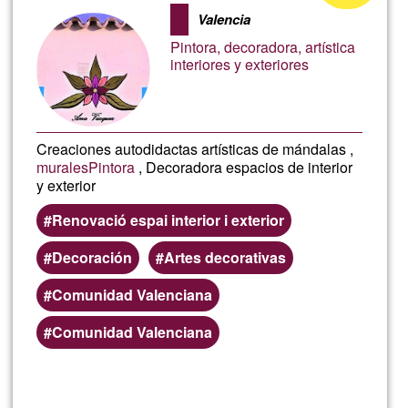
de
Valencia
Ğ1
Pintora, decoradora, artística
interiores y exteriores
Creaciones autodidactas artísticas de mándalas ,
murales
Pintora
, Decoradora espacios de interior
y exterior
Renovació espai interior i exterior
Decoración
Artes decorativas
Comunidad Valenciana
Comunidad Valenciana
En savoir