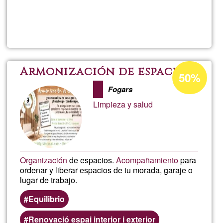
plus
sur
Pintora
Decoradora
Pourcentage
Armonización de espacios
50%
d'acceptatio
Artística
Fogars
de
Limpieza y salud
Ğ1
Organización
de espacios.
Acompañamiento
para
ordenar y liberar espacios de tu morada, garaje o
lugar de trabajo.
Equilibrio
Renovació espai interior i exterior