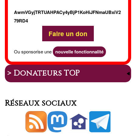
AwmVGyjTRTUAHPACy4yBjP1KoHiJFNmaUBxiV2
79RD4
Faire un don
Ou sponsorise une
nouvelle fonctionnalité
> Donateurs TOP
Réseaux sociaux