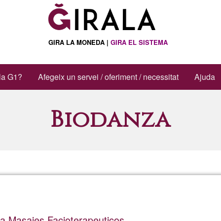
GIRA LA MONEDA |
GIRA EL SISTEMA
la G1?
Afegeix un servei / oferiment / necessitat
Ajuda
Biodanza
za Masajes Facioterapeuticos