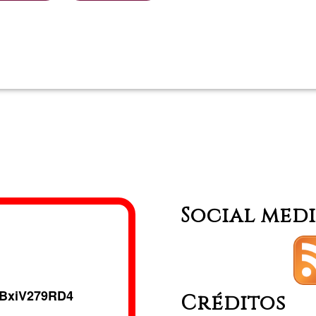
Llegeix més
sobre
Noelia
Social med
BxiV279RD4
Créditos