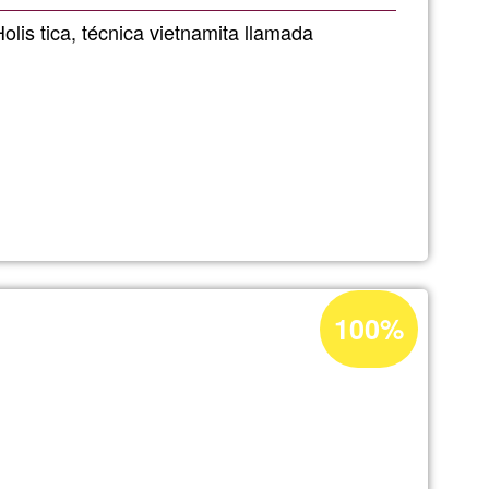
G1
olis tica, técnica vietnamita llamada
a
Percentatge
100%
d'acceptació
de
G1