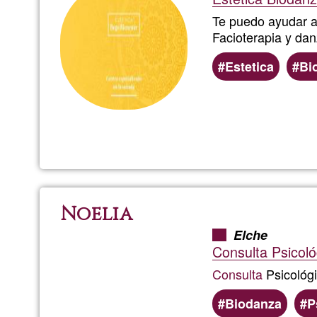
Te puedo ayudar a 
Facioterapia y da
Estetica
Bi
Noelia
Elche
Consulta Psicoló
Consulta
Psicológ
Biodanza
P