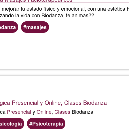
mejorar tu estado físico y emocional, con una estética H
nzando la vida con Biodanza, te animas??
odanza
masajes
Llegeix més
sobre
Begoñ
gica Presencial y Online, Clases Biodanza
ica
Presencial
y
Online
,
Clases
Biodanza
sicologia
Psicoterapia