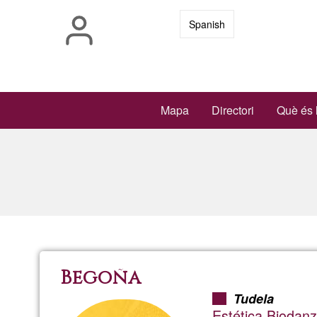
Vés
Spanish
al
contingut
Main
Mapa
Directori
Què és 
navigation
Begoña
Tudela
Estética Biodan