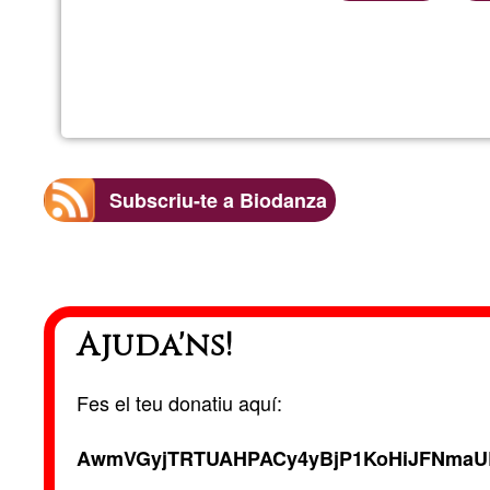
Subscriu-te a Biodanza
Ajuda'ns!
Fes el teu donatiu aquí:
AwmVGyjTRTUAHPACy4yBjP1KoHiJFNmaU