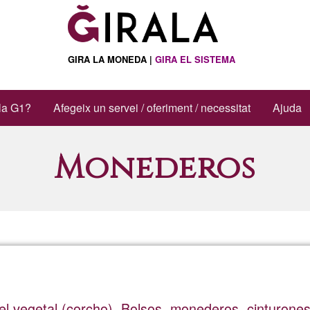
GIRA LA MONEDA |
GIRA EL SISTEMA
la G1?
Afegeix un servei / oferiment / necessitat
Ajuda
Monederos
el vegetal (corcho). Bolsos, monederos, cinturones,