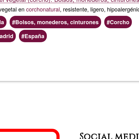
 vegetal en
corcho
natural
, resistente, ligero, hipoalergé
la
Bolsos, monederos, cinturones
Corcho
adrid
España
Llegeix més
sobre
Suberi
Social med