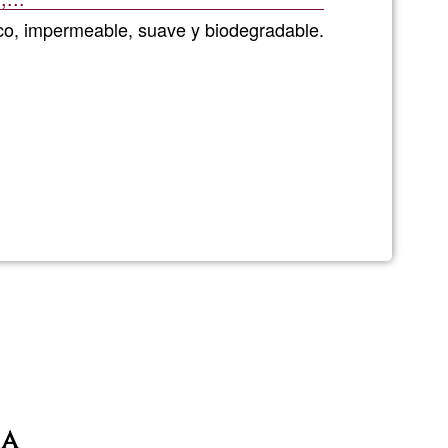
G1
nico, impermeable, suave y biodegradable.
ne
ia