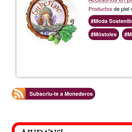
Productos
de piel
Moda Sostenib
Móstoles
M
Subscriu-te a Monederos