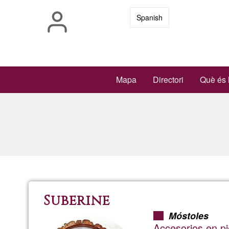
Vés
Spanish
al
contingut
Main
Mapa
Directori
Què és 
navigation
Suberine
Móstoles
Accesorios en pi